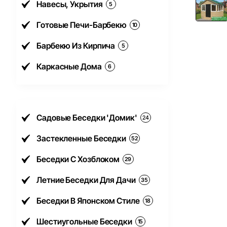
Навесы, Укрытия
5
Готовые Печи-Барбекю
10
Барбекю Из Кирпича
5
Каркасные Дома
6
Садовые Беседки 'Домик'
24
Застекленные Беседки
52
Беседки С Хозблоком
29
Летние Беседки Для Дачи
35
Беседки В Японском Стиле
18
Шестиугольные Беседки
15