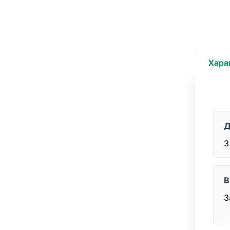
Хара
Д
3
В
З