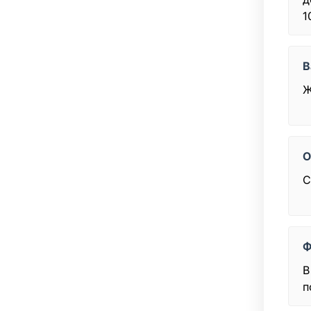
1
В
Ж
О
С
Ф
В
п