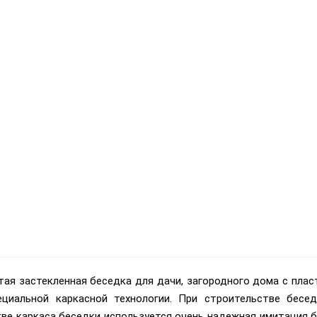
ая застекленная беседка для дачи, загородного дома с плас
ециальной каркасной технологии. При строительстве бесед
ве каркаса беседки используется очень надежная имитация бру