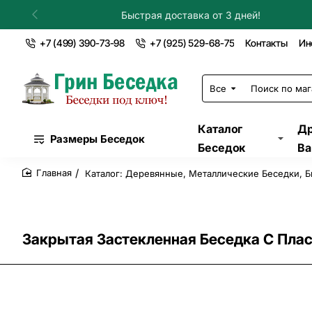
Установка в течение дня!
+7 (499) 390-73-98
+7 (925) 529-68-75
Контакты
Ин
Все
Поиск
по
магазину...
Каталог
Др
Размеры Беседок
Беседок
Ва
Каталог: Деревянные, Металлические Беседки, Б
home
Закрытая Застекленная Беседка С Пла