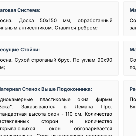
аговая Система:
Ма
осна. Доска 50x150 мм, обработанный
Со
ильным антисептиком. Ставится ребром;
за
есущие Стойки:
Ма
осна. Сухой строганый брус. По углам 90х90
Со
м;
по
атериал Стенок Выше Подоконника:
Ра
днокамерные пластиковые окна фирмы
По
Века". Заказываются в Лемана Про.
Вх
тандартная высота окон - 110 см. Количество
астекленных сторон и количество
ткрывающихся окон обговаривается
ополнительно. Срок изготовления составляет