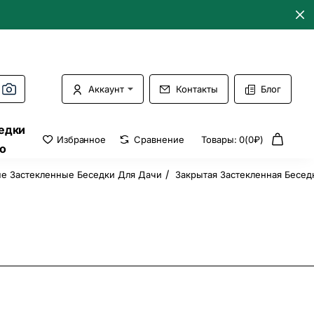
о!
Аккаунт
Контакты
Блог
едки
Избранное
Сравнение
Товары: 0(0₽)
о
е Застекленные Беседки Для Дачи
Закрытая Застекленная Бесед