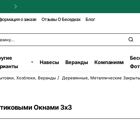
Гарантия на строительств
формация о заказе
Отзывы О Беседках
Блог
угие
Бес
Навесы
Веранды
Компаниям
рианты
Фот
ытовки, Хозблоки, Веранды
Деревянные, Металлические Закрыты
стиковыми Окнами 3х3