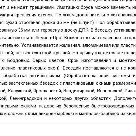
ает и не идет трещинами. Имитацию бруса можно заменить на
укция крепления стенок. По углам дополнительно устанавлив
ая сухая строганая доска 35 мм (не шпунт). Пол обрабатыва
ованную 36 мм или террасную доску ДПК. В беседку устанавл
заказываются в Лемана-Про. Количество застекленных стор
ительно. Устанавливается железная, алюминиевая или пласти
катной, четырехскатной крышей. На крышу кладется металлоч
ых, Бордовых, Серых цветов. Срок изготовления и монтаж
овление пластиковых окон). Беседки поставляются в не кр
я обработка антисептиком. (Обработка лаговой системы и
тых застекленных беседок с пластиковыми окнами размерами 
ой, Калужской, Ярославской, Владимирской, Ивановской, Ряза
кой, Ленинградской и некоторых других областях. Дополнит
ниевыми окнами недорогих безопасных быстровозводимых п
х и сложных комплексов-барбекю и мангалов-барбекю из кирп