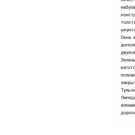
набух
констр
толст
шпунт
Окна 
дополн
двухс
Зелен
изгот
полна
закры
Тульск
Липец
алюми
дороги