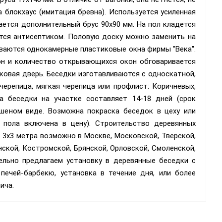
 блокхаус (имитация бревна). Используется усиленная
ается дополнительный брус 90х90 мм. На пол кладется
ется антисептиком. Половую доску можно заменить на
иваются однокамерные пластиковые окна фирмы "Века".
он и количество открывающихся окон обговаривается
ковая дверь. Беседки изготавливаются с односкатной,
ерепица, мягкая черепица или профлист: Коричневых,
а беседки на участке составляет 14-18 дней (срок
ашеном виде. Возможна покраска беседок в цеху или
 пола включена в цену). Строительство деревянных
3х3 метра возможно в Москве, Московской, Тверской,
нской, Костромской, Брянской, Орловской, Смоленской,
ельно предлагаем установку в деревянные беседки с
ечей-барбекю, установка в течение дня, или более
ича.