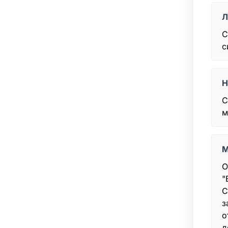
Л
С
с
Н
С
м
М
О
"
С
з
о
д