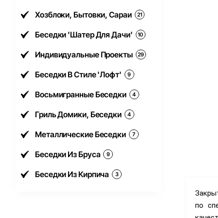
Хозблоки, Бытовки, Сараи
21
Беседки 'Шатер Для Дачи'
10
Индивидуальные Проекты
29
Беседки В Стиле 'Лофт'
9
Восьмигранные Беседки
4
Гриль Домики, Беседки
4
Металлические Беседки
7
Беседки Из Бруса
9
Беседки Из Кирпича
3
Закрыт
по сп
качест