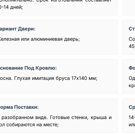
0-14 дней;
ариант Двери:
Ст
елезная или алюминиевая дверь;
Со
45
снование Под Кровлю:
Фо
осна. Глухая имитация бруса 17х140 мм;
Од
кр
орма Поставки:
Ср
 разобранном виде. Готовые стенки, крыша и
14
ол собираются на месте;
ил