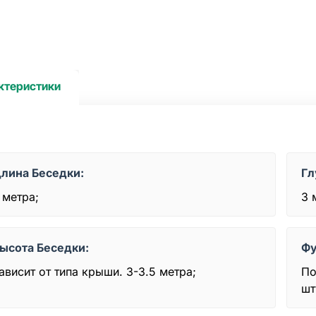
ктеристики
лина Беседки:
Гл
 метра;
3 
ысота Беседки:
Фу
ависит от типа крыши. 3-3.5 метра;
По
шт