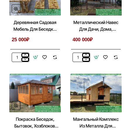
Деревянная Садовая
Металлический Навес
Мебель Для Беседки,
Для Дачи, Дома,
Летней Кухни
Автомобиля
25 000₽
400 000₽
Деревянная
Металлический
Садовая
Навес
Мебель
Для
Для
Дачи,
Беседки,
Дома,
Летней
Автомобиля
Кухни
Покраска Беседок,
Мангальный Комплекс
Бытовок, Хозблоков,
Из Металла Для