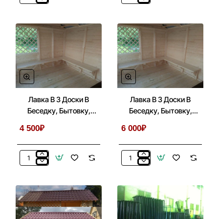
Ступень
Имитация
К
По
Беседкам,
Кровлю
Бытовкам,
Для
Хозблокам
Беседок,
На
Бытовок,
Блоках
Хозблоков
3х4
Лавка В 3 Доски В
Лавка В 3 Доски В
Беседку, Бытовку,
Беседку, Бытовку,
Хозблок По Стороне 3
Хозблок По Стороне 4
4 500₽
6 000₽
Метра
Метра
Лавка
Лавка
В
В
3
3
Доски
Доски
В
В
Беседку,
Беседку,
Бытовку,
Бытовку,