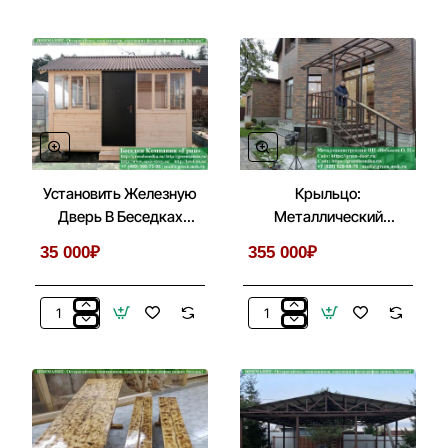
Комплекса-
Барбекю
Барбекю
Для
Из
Беседки
Кирпича
Из
В
Кирпича,
Беседке,
Бетона
Летней
№
Кухни
1
Установить Железную
Крыльцо:
Дверь В Беседках
Металлический
Бытовках, Хозблоках
Козырек С Лестницей
35 000₽
355 000₽
Перед Входом
Установить
Крыльцо:
Железную
Металлический
Дверь
Козырек
В
С
Беседках
Лестницей
Бытовках,
Перед
Хозблоках
Входом