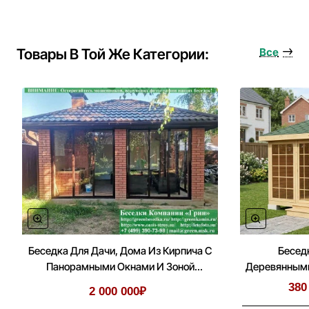
Плиту,
Леточный
Фундамент
Под
Товары В Той Же Категории:
Все
Беседку,
Дом
Беседка Для Дачи, Дома Из Кирпича С
Бесед
Панорамными Окнами И Зоной
Деревянными
Барбекю
380
2 000 000₽