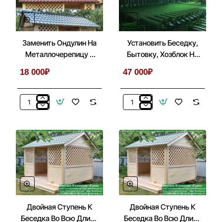
Хозблок
Хозблок
По
По
Стороне
Стороне
3
4
Заменить Ондулин На
Установить Беседку,
Метра
Метра
Металлочерепицу В
Бытовку, Хозблок На
Беседках 3х4
Металлические Сваи
18 000₽
47 000₽
Заменить
Установить
Ондулин
Беседку,
На
Бытовку,
Металлочерепицу
Хозблок
В
На
Беседках
Металлические
3х4
Сваи
Двойная Ступень К
Двойная Ступень К
Беседка Во Всю Длину
Беседка Во Всю Длину