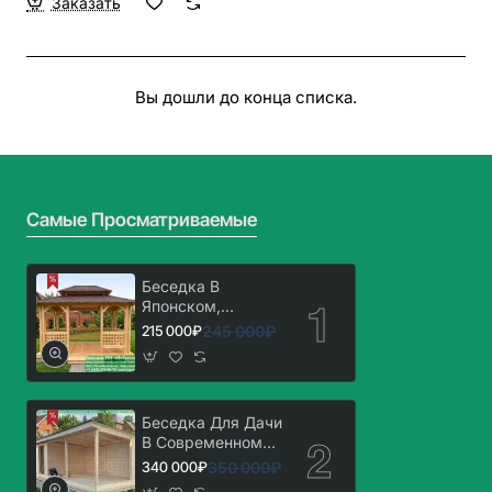
Заказать
Вы дошли до конца списка.
Самые Просматриваемые
Беседка В
Японском,
Китайском Стиле
245 000₽
215 000₽
3х4. Вариант № 1
Беседка Для Дачи
В Современном
Стиле 'Лофт' 3х7
350 000₽
340 000₽