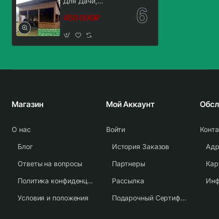
Для Дачи,
Загородного Дома
450 000₽
3х6
Магазин
Мой Аккаунт
О нас
Войти
Конт
Блог
История Заказов
Адр
Ответы на вопросы
Партнеры
Кар
Политика конфиденциальности
Рассылка
Условия и положения
Подарочный Сертификат