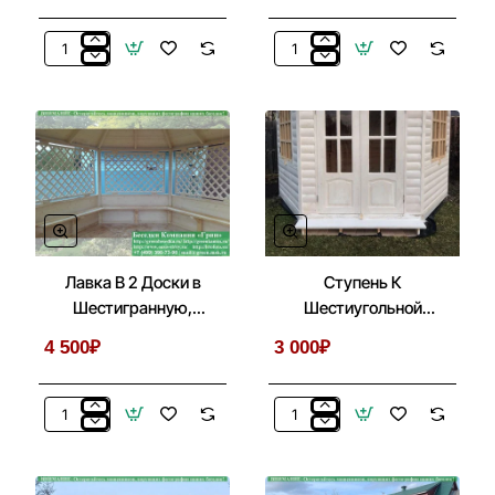
Крыльцо:
Деревянная
Металлический
Садовая
Козырек
Мебель
С
Для
Лестницей
Беседки,
Перед
Летней
Входом
Кухни
Лавка В 2 Доски в
Ступень К
Шестигранную,
Шестиугольной
Шестиугольную
Беседке При
4 500₽
3 000₽
Беседку
Установке На Блоки
Лавка
Ступень
В
К
2
Шестиугольной
Доски
Беседке