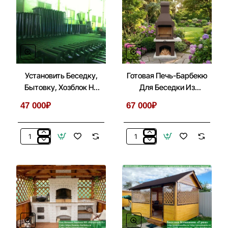
Установить Беседку,
Готовая Печь-Барбекю
Бытовку, Хозблок На
Для Беседки Из
Металлические Сваи
Кирпича, Бетона № 1
47 000₽
67 000₽
Установить
Готовая
Беседку,
Печь-
Бытовку,
Барбекю
Хозблок
Для
На
Беседки
Металлические
Из
Сваи
Кирпича,
Бетона
№
1