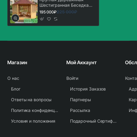
Шестигранная Беседка
Для Дачи Ø4
225 000₽
195 000₽
Магазин
Мой Аккаунт
О нас
Войти
Конт
Блог
История Заказов
Адр
Ответы на вопросы
Партнеры
Кар
Политика конфиденциальности
Рассылка
Условия и положения
Подарочный Сертификат