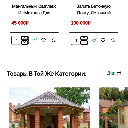
Мангальный Комплекс
Залить Бетонную
Из Металла Для
Плиту, Леточный
Беседки, Летней Кухни
Фундамент Под
45 000₽
130 000₽
Беседку, Дом
Мангальный
Залить
Комплекс
Бетонную
Из
Плиту,
Металла
Леточный
Для
Фундамент
Беседки,
Под
Товары В Той Же Категории:
Все
Летней
Беседку,
Кухни
Дом