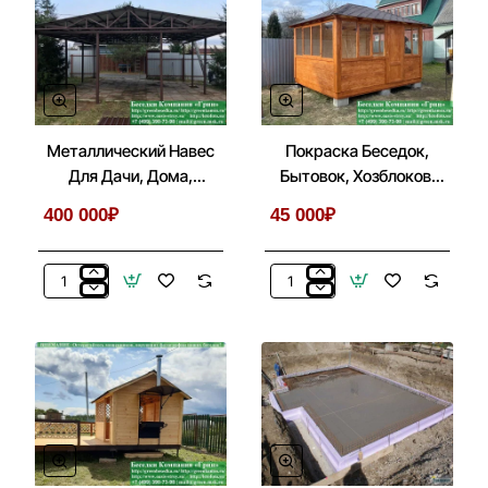
в
При
Шестигранную,
Установке
Шестиугольную
На
Беседку
Блоки
Металлический Навес
Покраска Беседок,
Для Дачи, Дома,
Бытовок, Хозблоков,
Автомобиля
Веранд
400 000₽
45 000₽
Металлический
Покраска
Навес
Беседок,
Для
Бытовок,
Дачи,
Хозблоков,
Дома,
Веранд
Автомобиля