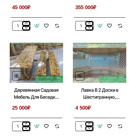
Веранды, Летней
Козырек С Лестницей
45 000₽
355 000₽
Кухни
Перед Входом
Мягкие
Крыльцо:
Гибкие
Металлический
Окна
Козырек
ПВХ
С
Для
Лестницей
Беседки,
Перед
Веранды,
Входом
Летней
Кухни
Деревянная Садовая
Лавка В 2 Доски в
Мебель Для Беседки,
Шестигранную,
Летней Кухни
Шестиугольную
25 000₽
4 500₽
Беседку
Деревянная
Лавка
Садовая
В