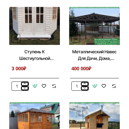
Мебель
2
Для
Доски
Беседки,
в
Летней
Шестигранную,
Кухни
Шестиугольную
Беседку
Ступень К
Металлический Навес
Шестиугольной
Для Дачи, Дома,
Беседке При
Автомобиля
3 000₽
400 000₽
Установке На Блоки
Ступень
Металлический
К
Навес
Шестиугольной
Для
Беседке
Дачи,
При
Дома,
Установке
Автомобиля
На
Блоки