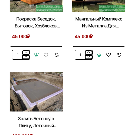
Покраска Беседок,
Мангальный Комплекс
Бытовок, Хозблоков,
Из Металла Для
Веранд
Беседки, Летней Кухни
45 000₽
45 000₽
Покраска
Мангальный
Беседок,
Комплекс
Бытовок,
Из
Хозблоков,
Металла
Веранд
Для
Беседки,
Летней
Кухни
Залить Бетонную
Плиту, Леточный
Фундамент Под