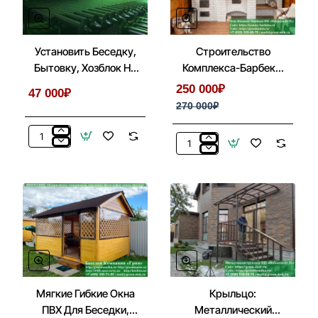
Установить Беседку,
Строительство
Бытовку, Хозблок На
Комплекса-Барбекю
Металлические Сваи
Из Кирпича В Беседке,
250 000₽
47 000₽
Летней Кухни
270 000₽
Установить
Строительство
Беседку,
Комплекса-
Бытовку,
Барбекю
Хозблок
Из
На
Кирпича
Металлические
В
Сваи
Беседке,
Летней
Кухни
Мягкие Гибкие Окна
Крыльцо:
ПВХ Для Беседки,
Металлический