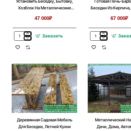
Установить Беседку, Бытовку,
Готовая Печь-Бар
Хозблок На Металлические
Беседки Из Кирпича
Сваи
1
47 000₽
67 000₽
Заказать
Зака
Установить
Готовая
Беседку,
Печь-
Бытовку,
Барбекю
Хозблок
Для
На
Беседки
Металлические
Из
Сваи
Кирпича,
Бетона
№
1
Деревянная Садовая Мебель
Металлический На
Для Беседки, Летней Кухни
Дачи, Дома, Авт