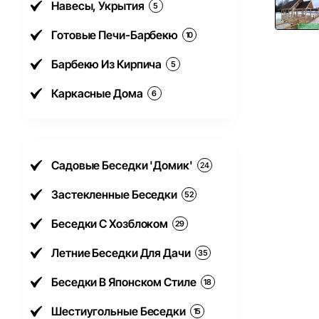
Навесы, Укрытия
5
Готовые Печи-Барбекю
10
Барбекю Из Кирпича
5
Каркасные Дома
6
Садовые Беседки 'Домик'
24
Застекленные Беседки
52
Беседки С Хозблоком
29
Летние Беседки Для Дачи
35
Беседки В Японском Стиле
18
Шестиугольные Беседки
15