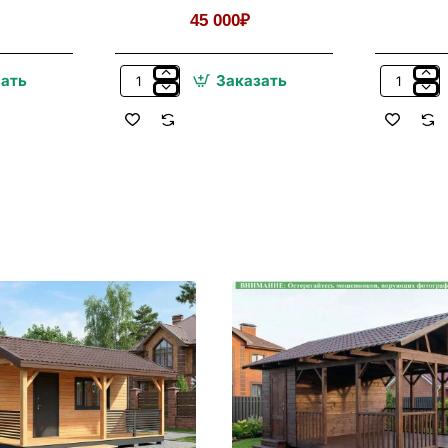
45 000₽
зать
Заказать
Покраска
Мангальн
Беседок,
Комплекс
Бытовок,
Из
Хозблоков,
Металла
Веранд
Для
Беседки,
Летней
Кухни