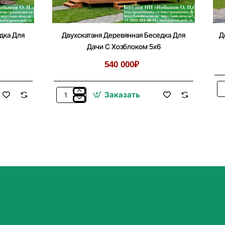
дка Для
Двухскатаня Деревянная Беседка Для
Д
Дачи С Хозблоком 5х6
540 000₽
Де
Заказать
Двухскатаня
Бе
Деревянная
Ве
Беседка
Д
Для
Д
Дачи
С
С
Хо
Хозблоком
4х
5х6
5х