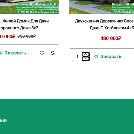
, Жилой Домик Для Дачи
Двухскатаня Деревянная Бесе
городного Дома 5х7
Дачи С Хозблоком 4х6
0 000₽
750 000₽
480 000₽
Заказать
Заказать
Двухскатаня
Деревянная
Беседка
Для
Дачи
о
С
Хозблоком
4х6
мые