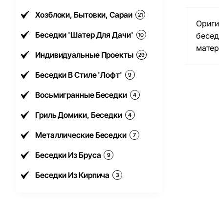
Хозблоки, Бытовки, Сараи
21
Ориги
Беседки 'Шатер Для Дачи'
бесед
10
матер
Индивидуальные Проекты
29
Беседки В Стиле 'Лофт'
9
Восьмигранные Беседки
4
Гриль Домики, Беседки
4
Металлические Беседки
7
Беседки Из Бруса
9
Беседки Из Кирпича
3