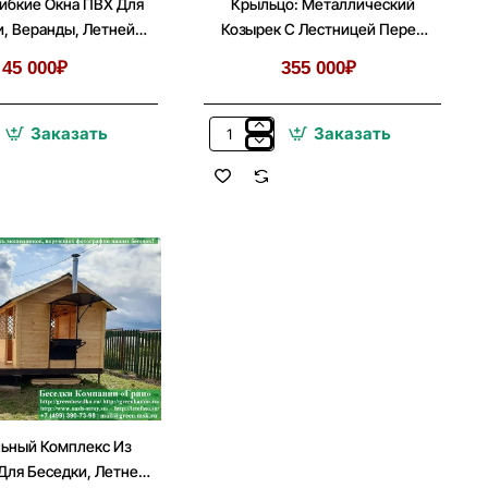
ибкие Окна ПВХ Для
Крыльцо: Металлический
, Веранды, Летней
Козырек С Лестницей Перед
Кухни
Входом
45 000₽
355 000₽
Заказать
Заказать
Крыльцо:
Металлический
Козырек
С
Лестницей
Перед
Входом
ьный Комплекс Из
Для Беседки, Летней