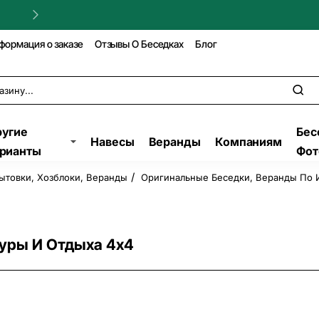
Гарантия на строительство!
формация о заказе
Отзывы О Беседках
Блог
угие
Бес
Навесы
Веранды
Компаниям
рианты
Фот
ытовки, Хозблоки, Веранды
Оригинальные Беседки, Веранды По
туры И Отдыха 4х4