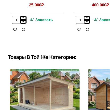
25 000₽
400 000₽
Заказать
Зака
Деревянная
Металлический
Садовая
Навес
Мебель
Для
Для
Дачи,
Беседки,
Дома,
Летней
Автомобиля
Кухни
Товары В Той Же Категории: