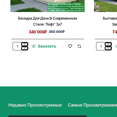
Беседка Для Дачи В Современном
Бытовка
Стиле 'Лофт' 3х7
За
340 000₽
350 000₽
74
Заказать
Беседка
Бытовка,
Для
Жилой
Дачи
Домик
В
Для
Современном
Дачи
Стиле
Загородног
'Лофт'
Дома
3х7
5х7
Недавно Просмотренные
Самые Просматривае