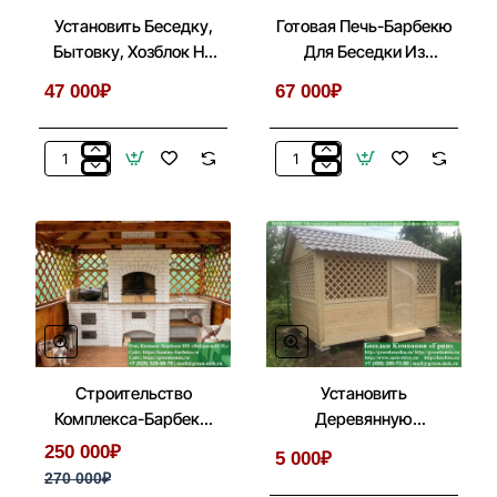
Установить Беседку,
Готовая Печь-Барбекю
Бытовку, Хозблок На
Для Беседки Из
Металлические Сваи
Кирпича, Бетона № 1
47 000₽
67 000₽
Установить
Готовая
Беседку,
Печь-
Бытовку,
Барбекю
Хозблок
Для
На
Беседки
Металлические
Из
Сваи
Кирпича,
Бетона
№
1
Строительство
Установить
Комплекса-Барбекю
Деревянную
Из Кирпича В Беседке,
Филенчатую Дверь В
250 000₽
5 000₽
Летней Кухни
Беседках
270 000₽