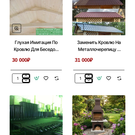
Глухая Имитация По
Заменить Кровлю На
Кровлю Для Беседок,
Металлочерепицу В
Бытовок, Хозблоков
Беседках 4х5
30 000₽
31 000₽
4х5
Глухая
Заменить
Имитация
Кровлю
По
На
Кровлю
Металлочерепицу
Для
В
Беседок,
Беседках
Бытовок,
4х5
Хозблоков
4х5