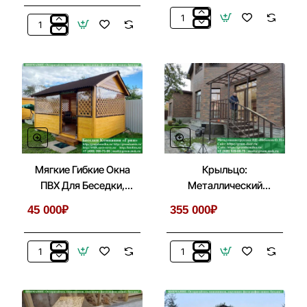
Установить
Строительство
Деревянную
Комплекса-
Филенчатую
Барбекю
Дверь
Из
В
Кирпича
Беседках
В
Беседке,
Летней
Кухни
Мягкие Гибкие Окна
Крыльцо:
ПВХ Для Беседки,
Металлический
Веранды, Летней
Козырек С Лестницей
45 000₽
355 000₽
Кухни
Перед Входом
Мягкие
Крыльцо:
Гибкие
Металлический
Окна
Козырек
ПВХ
С