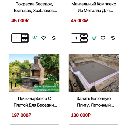
Покраска Беседок,
Мангальный Комплекс
Бытовок, Хозблоков,
Из Металла Для
Веранд
Беседки, Летней Кухни
45 000₽
45 000₽
Покраска
Мангальный
Беседок,
Комплекс
Бытовок,
Из
Хозблоков,
Металла
Веранд
Для
Беседки,
Летней
Кухни
Печь-Барбекю С
Залить Бетонную
Плитой Для Беседки,
Плиту, Леточный
Летней Кухни № 20
Фундамент Под
197 000₽
130 000₽
Беседку, Дом