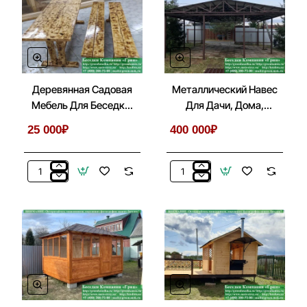
Для
Лестницей
Беседки,
Перед
Веранды,
Входом
Летней
Кухни
Деревянная Садовая
Металлический Навес
Мебель Для Беседки,
Для Дачи, Дома,
Летней Кухни
Автомобиля
25 000₽
400 000₽
Деревянная
Металлический
Садовая
Навес
Мебель
Для
Для
Дачи,
Беседки,
Дома,
Летней
Автомобиля
Кухни