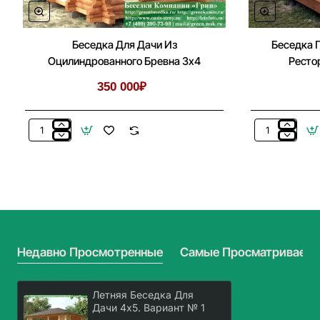
Беседка Для Дачи Из
Беседка 
Оцилиндрованного Бревна 3х4
Ресто
350 000₽
Беседка
Беседка
Для
Под
Дачи
Под
Из
Уличное
Оцилиндрованного
Кафе,
Бревна
Рестораны,
3х4
Рыбалку
3х4
Недавно Просмотренные
Самые Просматриваем
Летняя Беседка Для
Дачи 4х5. Вариант № 1