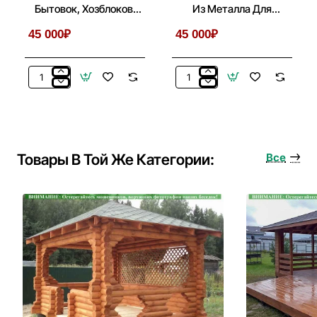
Бытовок, Хозблоков,
Из Металла Для
Веранд
Беседки, Летней Кухни
45 000₽
45 000₽
Покраска
Мангальный
Беседок,
Комплекс
Бытовок,
Из
Хозблоков,
Металла
Веранд
Для
Беседки,
Товары В Той Же Категории:
Все
Летней
Кухни