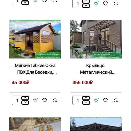
Готовая
Строительство
Печь-
Комплекса-
Барбекю
Барбекю
Для
Из
Беседки
Кирпича
Из
В
Кирпича,
Беседке,
Бетона
Летней
№
Кухни
1
Мягкие Гибкие Окна
Крыльцо:
ПВХ Для Беседки,
Металлический
Веранды, Летней
Козырек С Лестницей
45 000₽
355 000₽
Кухни
Перед Входом
Мягкие
Крыльцо:
Гибкие
Металлический
Окна
Козырек
ПВХ
С
Для
Лестницей
Беседки,
Перед