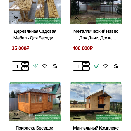
Веранды,
Входом
Летней
Кухни
Деревянная Садовая
Металлический Навес
Мебель Для Беседки,
Для Дачи, Дома,
Летней Кухни
Автомобиля
25 000₽
400 000₽
Деревянная
Металлический
Садовая
Навес
Мебель
Для
Для
Дачи,
Беседки,
Дома,
Летней
Автомобиля
Кухни
Покраска Беседок,
Мангальный Комплекс