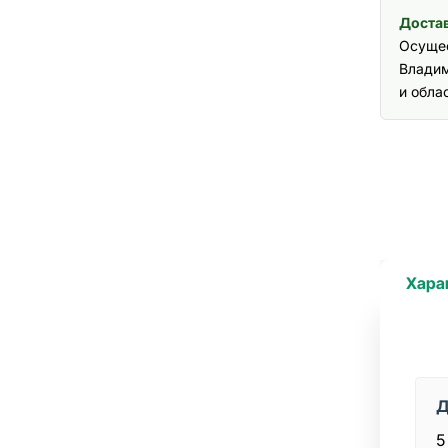
Достав
Осущес
Владим
и обла
Хара
Д
5