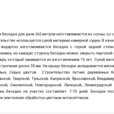
 беседка для дачи 3х5 метров изготавливается из сосны, со
ельстве используется сухой материал камерной сушки. В кач
тандартно изготавливается беседка с глухой задней стен
онника, но каждую сторону беседки можно закрыть перголой 
ера, который занимается их изготовлением 15 лет. Сухой ма
строганая доска 35 мм. На крышу беседки укладывается мягкая
вых, Серых цветов. Строительство летних деревянных б
ской, Тверской, Тульской, Калужской, Ярославской, Владими
ской, Смоленской, Новгородской, Липецкой, Ленинградской
жа беседки на участке составляет 7-10 дней. Беседки по
ок или полная обработка цветным антисептиком.