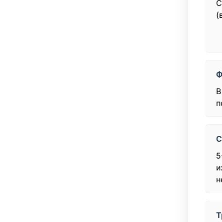
С
(
Ф
В
п
С
5
и
н
Т