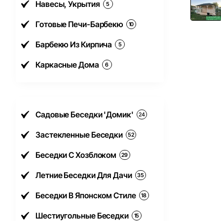
Навесы, Укрытия
5
Готовые Печи-Барбекю
10
Барбекю Из Кирпича
5
Каркасные Дома
6
Садовые Беседки 'Домик'
24
Застекленные Беседки
52
Беседки С Хозблоком
29
Летние Беседки Для Дачи
35
Беседки В Японском Стиле
18
Шестиугольные Беседки
15