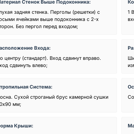
атериал Стенок Выше Подоконника:
Ко
лухая задняя стенка. Перголы (решетки) с
1 
осыми ячейками выше подоконника с 2-х
вх
торон. Без пергол перед входом;
асположение Входа:
Ра
о центру (стандарт). Вход сдвинут вправо.
Ши
ход сдвинуть влево;
из
тропильная Система:
Ос
осна. Сухой строганый брус камерной сушки
Со
0x90 мм;
орма Крыши:
Ма