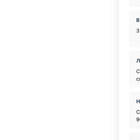
В
3
Л
С
с
Н
С
9