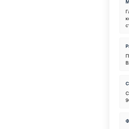
М
Г
к
с
Р
П
В
С
С
9
Ф