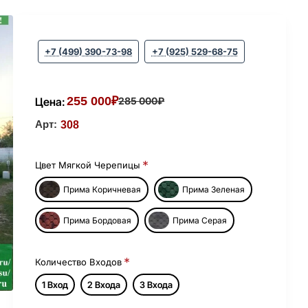
+7 (499) 390-73-98
+7 (925) 529-68-75
255 000₽
Цена:
285 000₽
Арт:
308
Цвет Мягкой Черепицы
Прима Коричневая
Прима Зеленая
Прима Бордовая
Прима Серая
Количество Входов
1 Вход
2 Входа
3 Входа