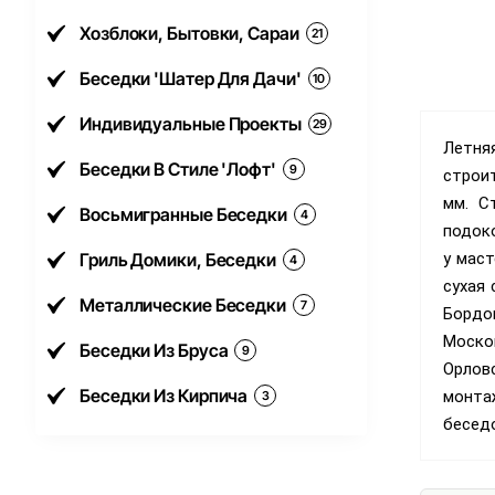
Хозблоки, Бытовки, Сараи
21
Беседки 'Шатер Для Дачи'
10
Индивидуальные Проекты
29
Летняя
Беседки В Стиле 'Лофт'
9
строит
мм. С
Восьмигранные Беседки
4
подок
Гриль Домики, Беседки
у маст
4
сухая 
Металлические Беседки
7
Бордо
Москов
Беседки Из Бруса
9
Орлов
Беседки Из Кирпича
монта
3
бесед