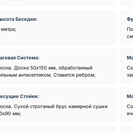
ысота Беседки:
Фу
 метра;
По
см
аговая Система:
Ма
осна. Доска 50x150 мм, обработанный
Со
ильным антисептиком. Ставится ребром;
за
есущие Стойки:
Ма
осна. Сухой строганый брус камерной сушки
Со
0х90 мм;
яч