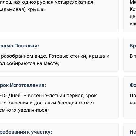
плошная одноярусная четырехскатная
Мя
вальмовая) крыша;
Ко
цв
ил
орма Поставки:
Вр
 разобранном виде. Готовые стенки, крыша и
В 
ол собираются на месте;
рок Изготовления:
Фо
-10 Дней. В весенне-летний период срок
По
зготовления и доставки беседки может
на
емного увеличиться;
ребования к участку:
Не