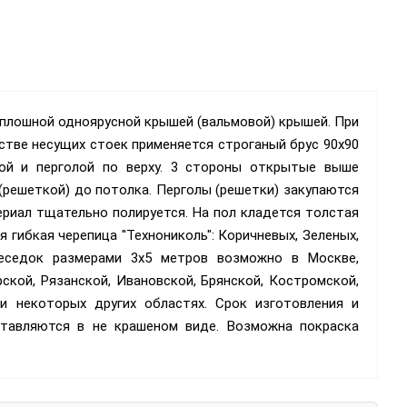
 сплошной одноярусной крышей (вальмовой) крышей. При
естве несущих стоек применяется строганый брус 90х90
кой и перголой по верху. 3 стороны открытые выше
(решеткой) до потолка. Перголы (решетки) закупаются
териал тщательно полируется. На пол кладется толстая
 гибкая черепица "Технониколь": Коричневых, Зеленых,
еседок размерами 3х5 метров возможно в Москве,
рской, Рязанской, Ивановской, Брянской, Костромской,
 и некоторых других областях. Срок изготовления и
ставляются в не крашеном виде. Возможна покраска