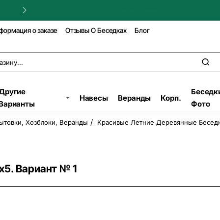
Гарантия на строительство!
формация о заказе
Отзывы О Беседках
Блог
Другие
Беседк
Навесы
Веранды
Корп.
Варианты
Фото
ытовки, Хозблоки, Веранды
Красивые Летние Деревянные Беседк
5. Вариант № 1