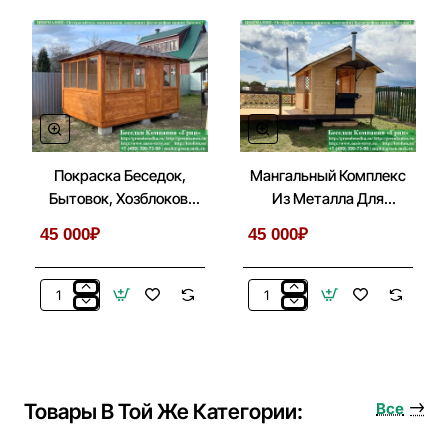
Бытовку,
Мебель
Хозблок
Для
На
Беседки,
Металлические
Летней
Сваи
Кухни
Покраска Беседок,
Мангальный Комплекс
Бытовок, Хозблоков,
Из Металла Для
Веранд
Беседки, Летней Кухни
45 000₽
45 000₽
Покраска
Мангальный
Беседок,
Комплекс
Бытовок,
Из
Хозблоков,
Металла
Веранд
Для
Беседки,
Товары В Той Же Категории:
Все
Летней
Кухни