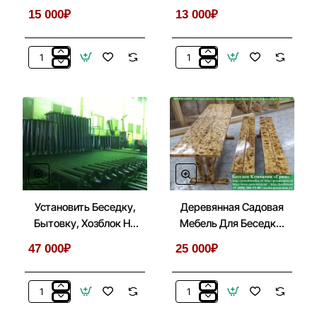
Бытовок, Хозблоков
Беседках 3х3
15 000₽
13 000₽
3х3
Глухая
Заменить
Имитация
Ондулин
По
На
Кровлю
Металлочерепицу
Для
В
Беседок,
Беседках
Бытовок,
3х3
Хозблоков
3х3
Установить Беседку,
Деревянная Садовая
Бытовку, Хозблок На
Мебель Для Беседки,
Металлические Сваи
Летней Кухни
47 000₽
25 000₽
Установить
Деревянная
Беседку,
Садовая