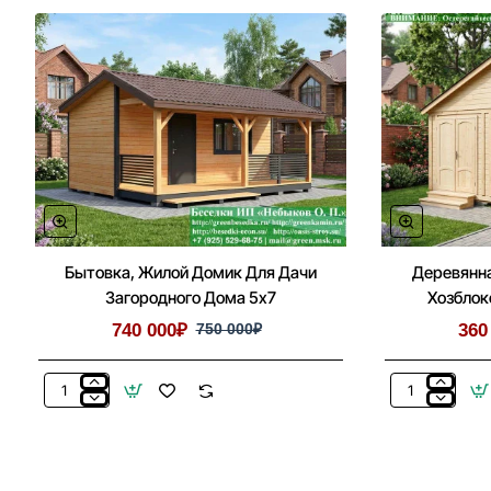
Бытовка, Жилой Домик Для Дачи
Деревянна
Загородного Дома 5х7
Хозблок
740 000₽
750 000₽
360
Бытовка,
Деревянная
Жилой
Бытовка
Домик
Для
Для
Дачи
Дачи
С