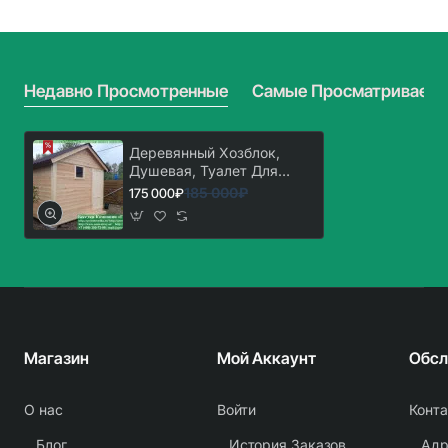
Загородного
Хозблоком
Дома
И
5х7
Дровником
3х6
Недавно Просмотренные
Самые Просматриваем
Деревянный Хозблок,
Душевая, Туалет Для
Дачи, Дома 2х3
185 000₽
175 000₽
Магазин
Мой Аккаунт
О нас
Войти
Конт
Блог
История Заказов
Адр