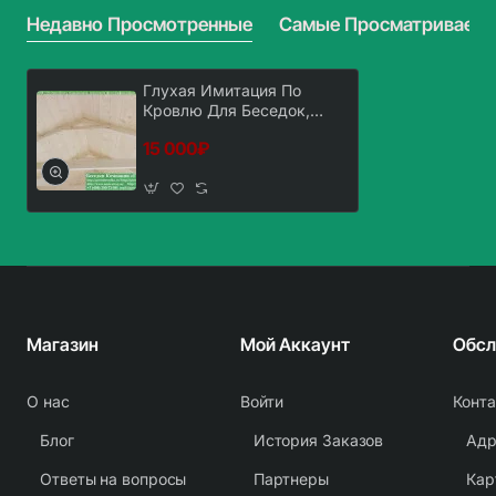
3х4
3х5
Недавно Просмотренные
Самые Просматриваем
Глухая Имитация По
Кровлю Для Беседок,
Бытовок, Хозблоков 3х3
15 000₽
Магазин
Мой Аккаунт
О нас
Войти
Конт
Блог
История Заказов
Адр
Ответы на вопросы
Партнеры
Кар