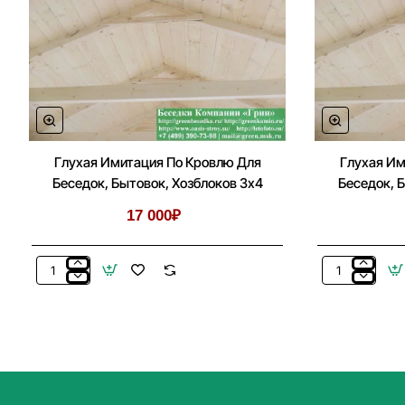
Глухая Имитация По Кровлю Для
Глухая Им
Беседок, Бытовок, Хозблоков 3х4
Беседок, 
17 000₽
Глухая
Глухая
Имитация
Имитация
По
По
Кровлю
Кровлю
Для
Для
Беседок,
Беседок,
Бытовок,
Бытовок,
Хозблоков
Хозблоков