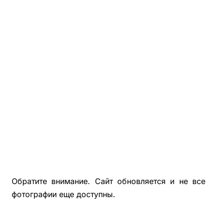
Фотографии Деревянной Беседки С Хозблоком 3х7
Фотографии Деревянной Беседки С Хозблоком 5х6
Деревянные Бытовки, Хозблоки Для Дачи
Беседки, Бытовки, Хозблоки Из Блокхауса
Фотографии Покрашенных Беседок, Бытовок, Хозблок
Фотографии Застекленных Беседок 4х4, 4х5, 4х6
Обратите внимание. Сайт обновляется и не все
фотографии еще доступны.