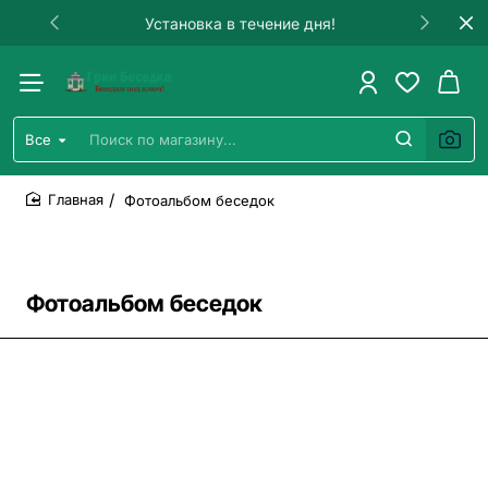
Гарантия на строительство!
Все
Поиск
по
магазину...
Фотоальбом беседок
home
Фотоальбом беседок
Все фото