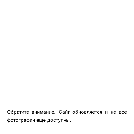
Фотографии Деревянной Беседки С Хозблоком 3х7
Фотографии Деревянной Беседки С Хозблоком 5х6
Деревянные Бытовки, Хозблоки Для Дачи
Беседки, Бытовки, Хозблоки Из Блокхауса
Фотографии Покрашенных Беседок, Бытовок, Хозблок
Фотографии Застекленных Беседок 4х4, 4х5, 4х6
Обратите внимание. Сайт обновляется и не все
фотографии еще доступны.