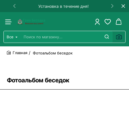
Гарантия на строительство!
Все
Поиск
по
магазину...
Фотоальбом беседок
home
Фотоальбом беседок
Все фото