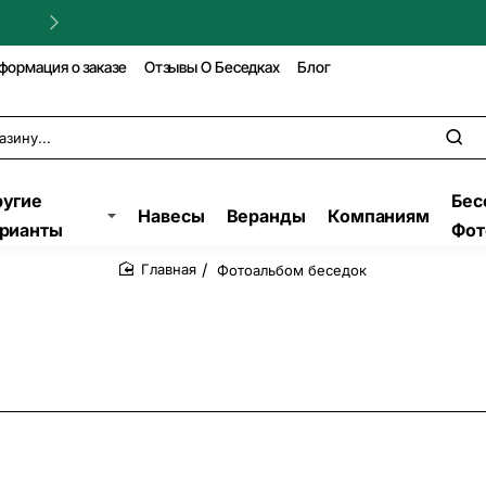
Гарантия на строительство!
формация о заказе
Отзывы О Беседках
Блог
угие
Бес
Навесы
Веранды
Компаниям
рианты
Фот
Фотоальбом беседок
home