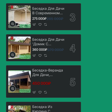
Беседка Для Дачи
В Современном
Стиле 'Лофт' 3х5,
285 000₽
275 000₽
3х6
Беседка Для Дачи
'Домик С
Хозблоком 3х7'.
370 000₽
360 000₽
Вариант № 1
Беседка-Веранда
Для Дачи,
Загородного Дома
450 000₽
3х6
Беседка Из
Кирпича С