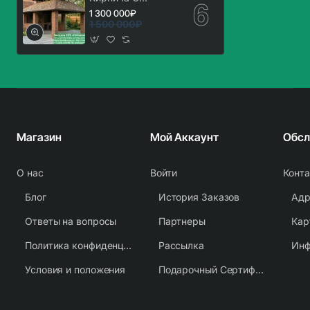
Мангальной Зоной
1 300 000₽
Барбекю. Вариант
1 500 000₽
№ 2
Магазин
Мой Аккаунт
О нас
Войти
Конт
Блог
История Заказов
Адр
Ответы на вопросы
Партнеры
Кар
Политика конфиденциальности
Рассылка
Условия и положения
Подарочный Сертификат