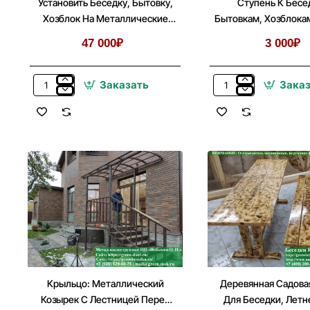
Установить Беседку, Бытовку,
Ступень К Бесе
Хозблок На Металлические
Бытовкам, Хозблока
Сваи
47 000₽
3 000₽
Заказать
Зака
Установить
Ступень
Беседку,
К
Бытовку,
Беседкам,
Хозблок
Бытовкам,
На
Хозблокам
Металлические
На
Сваи
Сваях
Крыльцо: Металлический
Деревянная Садова
Козырек С Лестницей Перед
Для Беседки, Летн