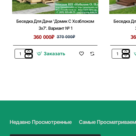
Беседка Для Дачи 'Домик С Хозблоком
Беседка Дл
3х7'. Вариант № 1
360 000₽
370 000₽
36
Заказать
Беседка
Беседка
Для
Для
Дачи
Дачи
'Домик
'Домик
С
С
Хозблоком
Хозблоком
3х7'.
3х7'.
Вариант
Вариант
№
№
1
2
Недавно Просмотренные
Самые Просматривае