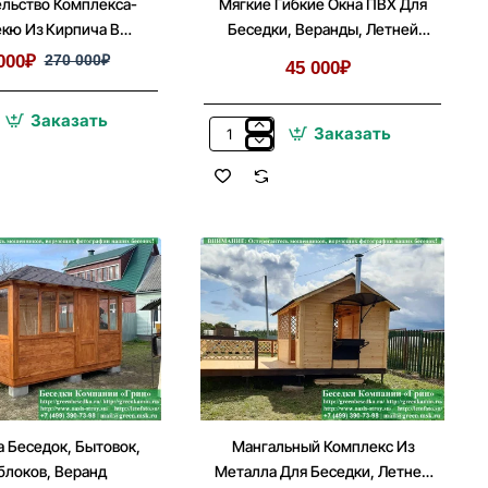
льство Комплекса-
Мягкие Гибкие Окна ПВХ Для
кю Из Кирпича В
Беседки, Веранды, Летней
ке, Летней Кухни
Кухни
000₽
270 000₽
45 000₽
Заказать
ство
Заказать
Мягкие
а-
Гибкие
Окна
ПВХ
Для
Беседки,
Веранды,
Летней
Кухни
а Беседок, Бытовок,
Мангальный Комплекс Из
блоков, Веранд
Металла Для Беседки, Летней