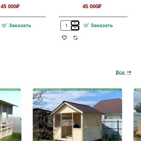
Кухни
45 000₽
45 000₽
Заказать
Заказать
Мангальный
Комплекс
Из
,
Металла
Для
Беседки,
Летней
Кухни
Все