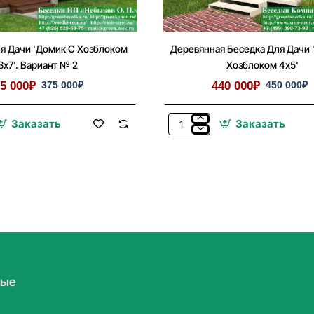
я Дачи 'Домик С Хозблоком
Деревянная Беседка Для Дачи 
3х7'. Вариант № 2
Хозблоком 4х5'
5 000₽
375 000₽
440 000₽
450 000₽
Заказать
Заказать
Деревянная
Беседка
Для
Дачи
'Домик
С
Хозблоком
4х5'
мые