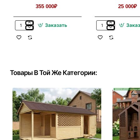
Входом
355 000₽
25 000₽
Заказать
Зака
Крыльцо:
Деревянная
Металлический
Садовая
Козырек
Мебель
С
Для
Лестницей
Беседки,
Перед
Летней
Входом
Кухни
Товары В Той Же Категории: