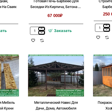
дкам,
Готовая Печь-Барбекю Для
Строите
м На Сваях
Беседки Из Кирпича, Бетона №
Барбе
1
Бесед
250 
67 000₽
Строитель
зать
Заказать
Готовая
Комплекс
Печь-
Барбекю
Барбекю
Из
Для
Кирпича
Беседки
В
Из
Беседке,
Кирпича,
Летней
Бетона
Кухни
№
1
я Мебель
Металлический Навес Для
Покраск
ей Кухни
Дачи, Дома, Автомобиля
Хоз