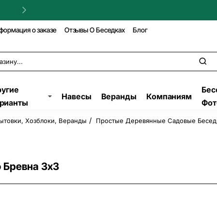
Гарантия на строительство!
формация о заказе
Отзывы О Беседках
Блог
угие
Бес
Навесы
Веранды
Компаниям
рианты
Фот
ытовки, Хозблоки, Веранды
Простые Деревянные Садовые Бесед
 Бревна 3х3