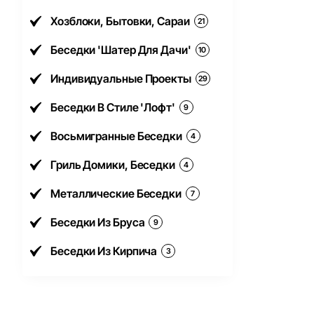
Хозблоки, Бытовки, Сараи
21
Беседки 'Шатер Для Дачи'
10
Индивидуальные Проекты
29
Беседки В Стиле 'Лофт'
9
Восьмигранные Беседки
4
Гриль Домики, Беседки
4
Металлические Беседки
7
Беседки Из Бруса
9
Беседки Из Кирпича
3