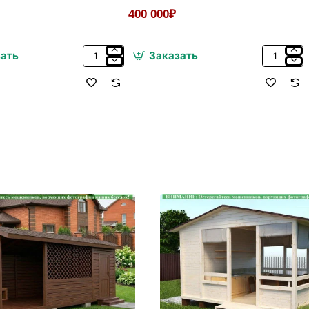
400 000₽
зать
Заказать
Металлический
Покраска
Навес
Беседок,
Для
Бытовок,
Дачи,
Хозблоков
Дома,
Веранд
Автомобиля