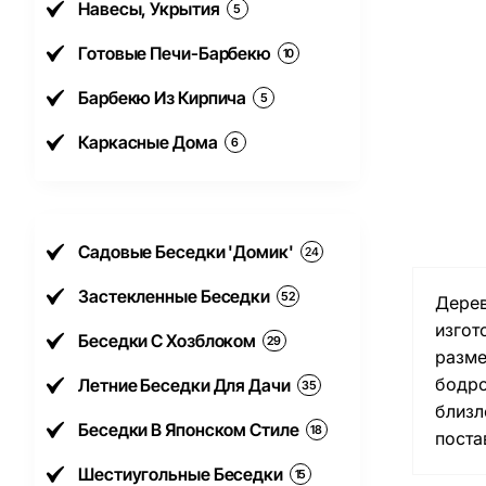
Навесы, Укрытия
5
Готовые Печи-Барбекю
10
Барбекю Из Кирпича
5
Каркасные Дома
6
Садовые Беседки 'Домик'
24
Застекленные Беседки
52
Дерев
изго
Беседки С Хозблоком
29
разме
бодро
Летние Беседки Для Дачи
35
близл
Беседки В Японском Стиле
18
поста
Шестиугольные Беседки
15