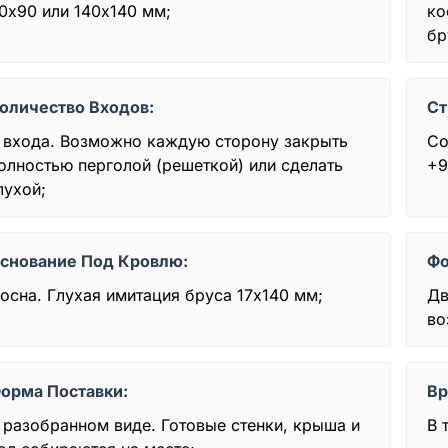
0х90 или 140х140 мм;
ко
бр
оличество Входов:
Ст
 входа. Возможно каждую сторону закрыть
Со
олностью перголой (решеткой) или сделать
+9
лухой;
снование Под Кровлю:
Фо
осна. Глухая имитация бруса 17х140 мм;
Дв
во
орма Поставки:
Вр
 разобранном виде. Готовые стенки, крыша и
В 