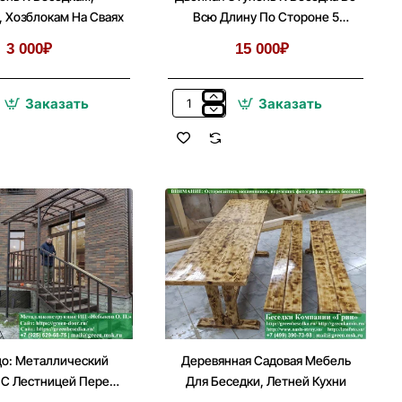
 Хозблокам На Сваях
Всю Длину По Стороне 5
Метров
3 000₽
15 000₽
Заказать
Заказать
Двойная
Ступень
К
Беседка
м
Во
Всю
Длину
По
Стороне
5
Метров
о: Металлический
Деревянная Садовая Мебель
 С Лестницей Перед
Для Беседки, Летней Кухни
Входом