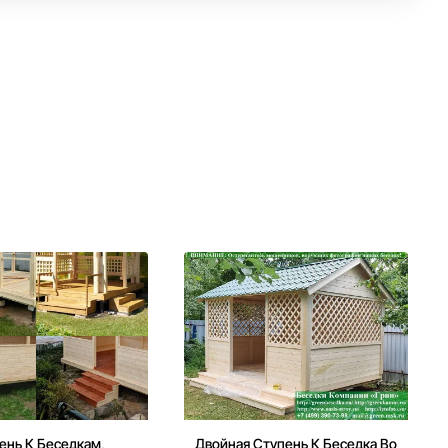
ень К Беседкам,
Двойная Ступень К Беседка Во