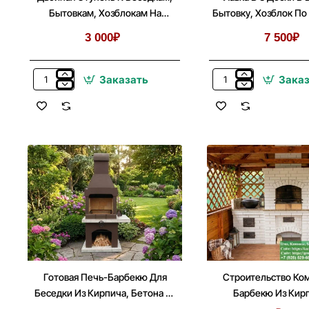
Бытовкам, Хозблокам На
Бытовку, Хозблок По
Блоках
Метров
3 000₽
7 500₽
Заказать
Зака
Двойная
Лавка
Ступень
В
К
3
Беседкам,
Доски
Бытовкам,
В
Хозблокам
Беседку,
На
Бытовку,
Блоках
Хозблок
По
Стороне
5
Метров
Готовая Печь-Барбекю Для
Строительство Ко
Беседки Из Кирпича, Бетона №
Барбекю Из Кир
1
Беседке, Летней