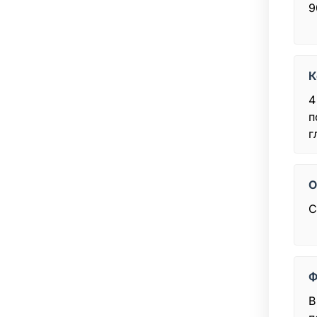
9
К
4
п
г
О
С
Ф
В