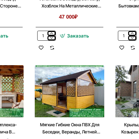
 Стороне 5
Хозблок На Металлические
Бытовкам,
Сваи
47 000₽
зать
Заказать
Установить
Ступень
Беседку,
К
Бытовку,
Беседкам,
Хозблок
Бытовкам,
На
Хозблока
Металлические
На
Сваи
Сваях
мплекса-
Мягкие Гибкие Окна ПВХ Для
Крыльц
пича В
Беседки, Веранды, Летней
Козырек
 Кухни
Кухни