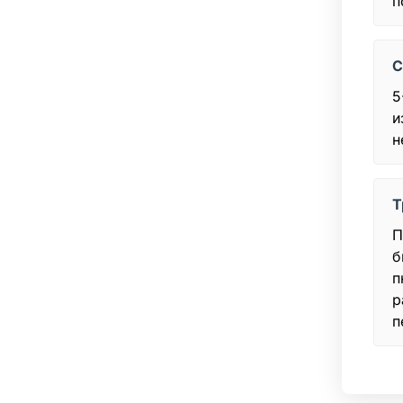
п
С
5
и
н
Т
П
б
п
р
п