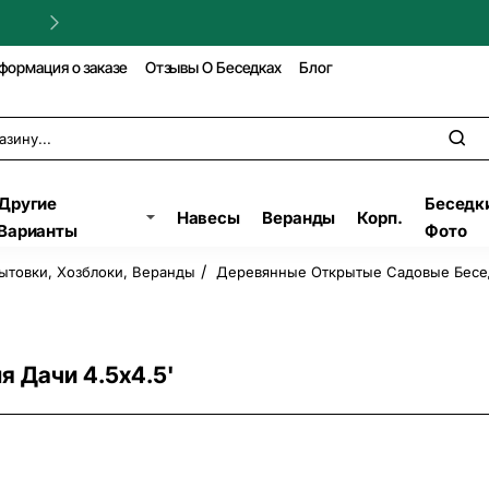
Гарантия на строительство!
формация о заказе
Отзывы О Беседках
Блог
Другие
Беседк
Навесы
Веранды
Корп.
Варианты
Фото
ытовки, Хозблоки, Веранды
Деревянные Открытые Садовые Бесед
я Дачи 4.5х4.5'