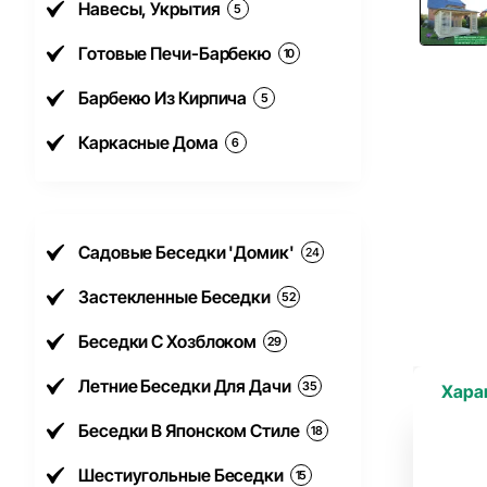
Навесы, Укрытия
5
Готовые Печи-Барбекю
10
Барбекю Из Кирпича
5
Каркасные Дома
6
Садовые Беседки 'Домик'
24
Застекленные Беседки
52
Беседки С Хозблоком
29
Летние Беседки Для Дачи
35
Хара
Беседки В Японском Стиле
18
Шестиугольные Беседки
15