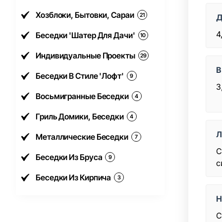
Хозблоки, Бытовки, Сараи
21
Д
4
Беседки 'Шатер Для Дачи'
10
Индивидуальные Проекты
29
В
Беседки В Стиле 'Лофт'
9
3
Восьмигранные Беседки
4
Гриль Домики, Беседки
4
Л
Металлические Беседки
7
С
Беседки Из Бруса
9
с
Беседки Из Кирпича
3
Н
С