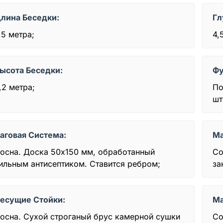
лина Беседки:
Гл
,5 метра;
4,
ысота Беседки:
Фу
,2 метра;
По
шт
аговая Система:
Ма
осна. Доска 50x150 мм, обработанный
Со
ильным антисептиком. Ставится ребром;
за
есущие Стойки:
Ма
осна. Сухой строганый брус камерной сушки
Со