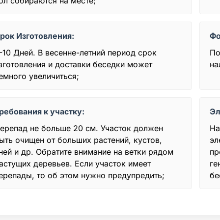
ол собираются на месте;
рок Изготовления:
Фо
-10 Дней. В весенне-летний период срок
По
зготовления и доставки беседки может
на
емного увеличиться;
ребования к участку:
Эл
ерепад не больше 20 см. Участок должен
На
ыть очищен от больших растений, кустов,
эл
ней и др. Обратите внимание на ветки рядом
пр
астущих деревьев. Если участок имеет
ге
ерепады, то об этом нужно предупредить;
бе