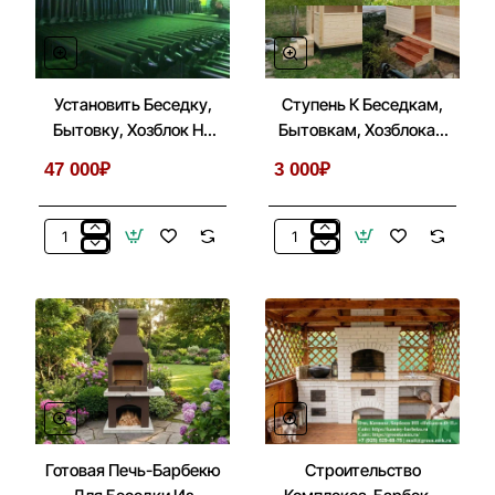
Бытовок,
3х3
Хозблоков
3х3
Установить Беседку,
Ступень К Беседкам,
Бытовку, Хозблок На
Бытовкам, Хозблокам
Металлические Сваи
На Сваях
47 000₽
3 000₽
Установить
Ступень
Беседку,
К
Бытовку,
Беседкам,
Хозблок
Бытовкам,
На
Хозблокам
Металлические
На
Сваи
Сваях
Готовая Печь-Барбекю
Строительство