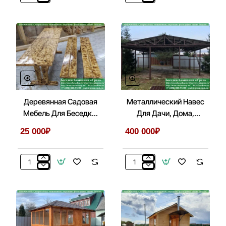
Железную
Металлический
Дверь
Козырек
В
С
Беседках
Лестницей
Бытовках,
Перед
Хозблоках
Входом
Деревянная Садовая
Металлический Навес
Мебель Для Беседки,
Для Дачи, Дома,
Летней Кухни
Автомобиля
25 000₽
400 000₽
Деревянная
Металлический
Садовая
Навес
Мебель
Для
Для
Дачи,
Беседки,
Дома,
Летней
Автомобиля
Кухни