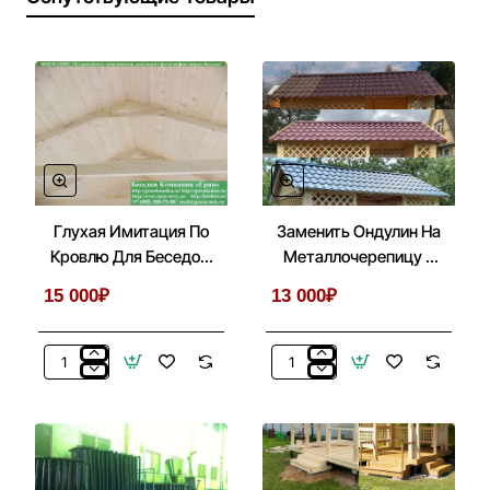
Глухая Имитация По
Заменить Ондулин На
Кровлю Для Беседок,
Металлочерепицу В
Бытовок, Хозблоков
Беседках 3х3
15 000₽
13 000₽
3х3
Глухая
Заменить
Имитация
Ондулин
По
На
Кровлю
Металлочерепицу
Для
В
Беседок,
Беседках