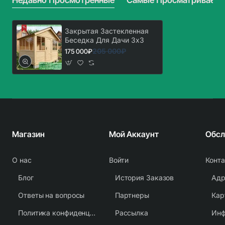
Недавно Просмотренные
Самые Просматриваем
И
Зоной
Барбекю
Закрытая Застекленная
Беседка Для Дачи 3х3
205 000₽
175 000₽
Магазин
Мой Аккаунт
О нас
Войти
Конт
Блог
История Заказов
Адр
Ответы на вопросы
Партнеры
Кар
Политика конфиденциальности
Рассылка