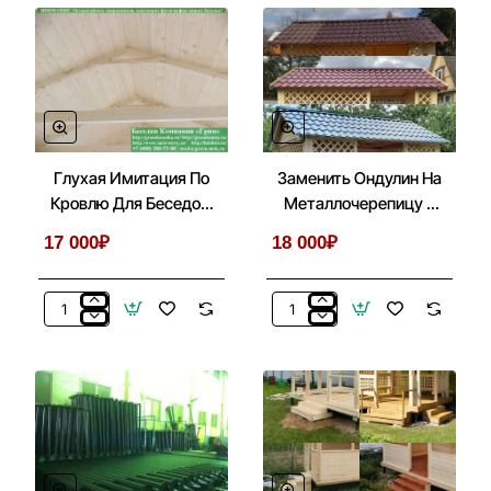
Глухая Имитация По
Заменить Ондулин На
Кровлю Для Беседок,
Металлочерепицу В
Бытовок, Хозблоков
Беседках 3х4
17 000₽
18 000₽
3х4
Глухая
Заменить
Имитация
Ондулин
По
На
Кровлю
Металлочерепицу
Для
В
Беседок,
Беседках
Бытовок,
3х4
Хозблоков
3х4