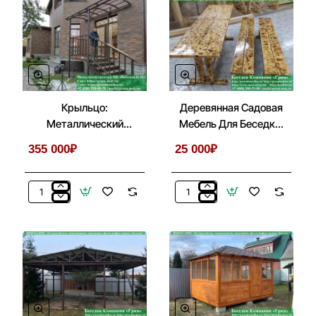
Дверь
ПВХ
В
Для
Беседках
Беседки,
Веранды,
Летней
Кухни
Крыльцо:
Деревянная Садовая
Металлический
Мебель Для Беседки,
Козырек С Лестницей
Летней Кухни
355 000₽
25 000₽
Перед Входом
Крыльцо:
Деревянная
Металлический
Садовая
Козырек
Мебель
С
Для
Лестницей
Беседки,
Перед
Летней
Входом
Кухни