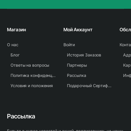
Магазин
Мой Аккаунт
О нас
Войти
Конт
Блог
История Заказов
Адр
Ответы на вопросы
Партнеры
Кар
Политика конфиденциальности
Рассылка
Условия и положения
Подарочный Сертификат
Рассылка
Будьте в курсе новостей и акций, подписавшись на нашу