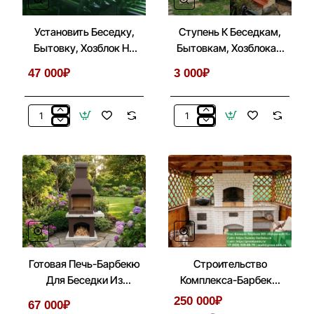
Установить Беседку,
Ступень К Беседкам,
Бытовку, Хозблок На
Бытовкам, Хозблокам
Металлические Сваи
На Сваях
47 000₽
3 000₽
Установить
Ступень
Беседку,
К
Бытовку,
Беседкам,
Хозблок
Бытовкам,
На
Хозблокам
Металлические
На
Сваи
Сваях
Готовая Печь-Барбекю
Строительство
Для Беседки Из
Комплекса-Барбекю
Кирпича, Бетона № 1
Из Кирпича В Беседке,
250 000₽
67 000₽
Летней Кухни