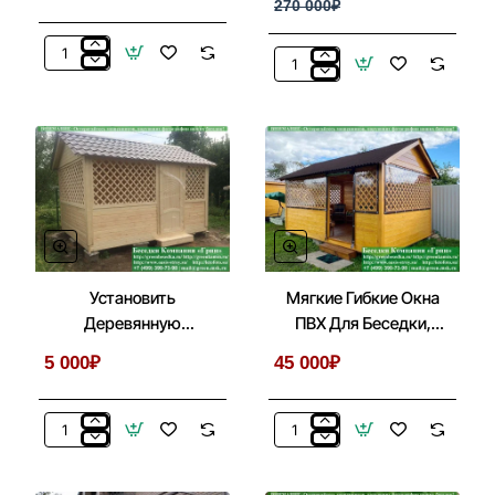
270 000₽
Готовая
Строительство
Печь-
Комплекса-
Барбекю
Барбекю
Для
Из
Беседки
Кирпича
Из
В
Кирпича,
Беседке,
Бетона
Летней
№
Кухни
1
Установить
Мягкие Гибкие Окна
Деревянную
ПВХ Для Беседки,
Филенчатую Дверь В
Веранды, Летней
5 000₽
45 000₽
Беседках
Кухни
Установить
Мягкие
Деревянную
Гибкие
Филенчатую
Окна