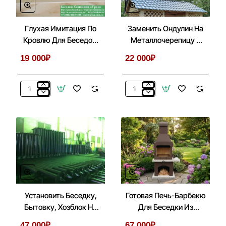
Глухая Имитация По
Заменить Ондулин На
Кровлю Для Беседок,
Металлочерепицу В
Бытовок, Хозблоков
Беседках 3х5
19 000₽
22 000₽
3х5
Глухая
Заменить
Имитация
Ондулин
По
На
Кровлю
Металлочерепицу
Для
В
Беседок,
Беседках
Бытовок,
3х5
Хозблоков
3х5
Установить Беседку,
Готовая Печь-Барбекю
Бытовку, Хозблок На
Для Беседки Из
Металлические Сваи
Кирпича, Бетона № 1
47 000₽
67 000₽