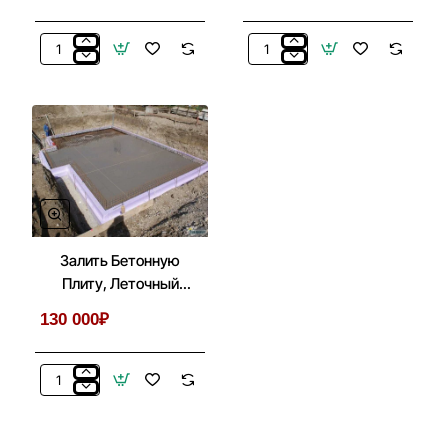
Покраска
Мангальный
Беседок,
Комплекс
Бытовок,
Из
Хозблоков,
Металла
Веранд
Для
Беседки,
Летней
Кухни
Залить Бетонную
Плиту, Леточный
Фундамент Под
130 000₽
Беседку, Дом
Залить
Бетонную
Плиту,
Леточный