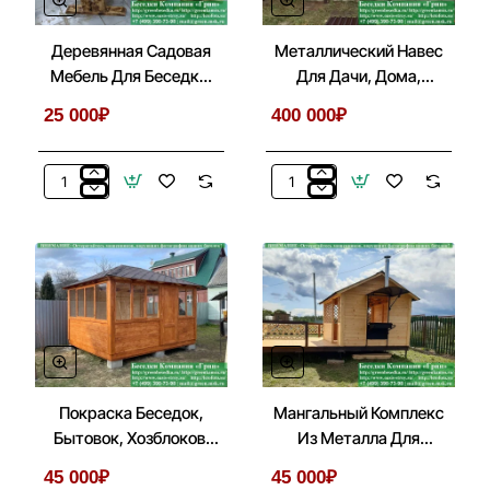
Деревянная Садовая
Металлический Навес
Мебель Для Беседки,
Для Дачи, Дома,
Летней Кухни
Автомобиля
25 000₽
400 000₽
Деревянная
Металлический
Садовая
Навес
Мебель
Для
Для
Дачи,
Беседки,
Дома,
Летней
Автомобиля
Кухни
Покраска Беседок,
Мангальный Комплекс
Бытовок, Хозблоков,
Из Металла Для
Веранд
Беседки, Летней Кухни
45 000₽
45 000₽