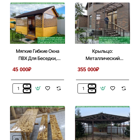
В
Из
Беседках
Кирпича
Бытовках,
В
Хозблоках
Беседке,
Летней
Кухни
Мягкие Гибкие Окна
Крыльцо:
ПВХ Для Беседки,
Металлический
Веранды, Летней
Козырек С Лестницей
45 000₽
355 000₽
Кухни
Перед Входом
Мягкие
Крыльцо:
Гибкие
Металлический
Окна
Козырек
ПВХ
С
Для
Лестницей
Беседки,
Перед
Веранды,
Входом
Летней
Кухни