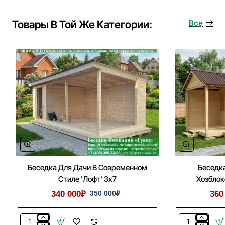
Фундамент
Под
Товары В Той Же Категории:
Все
Беседку,
Дом
Беседка Для Дачи В Современном
Беседка
Стиле 'Лофт' 3х7
Хозблок
340 000₽
350 000₽
360