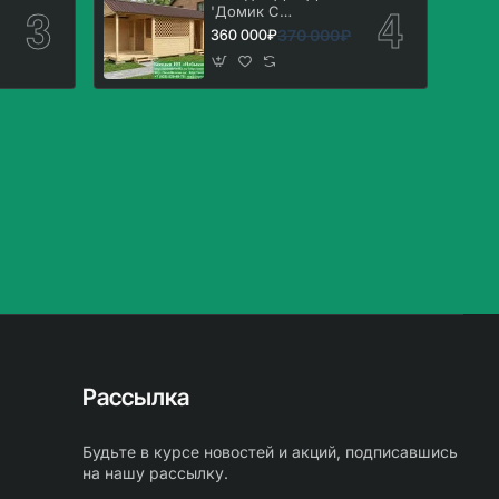
'Домик С
Хозблоком 3х7'.
370 000₽
360 000₽
Вариант № 1
Рассылка
Будьте в курсе новостей и акций, подписавшись
на нашу рассылку.