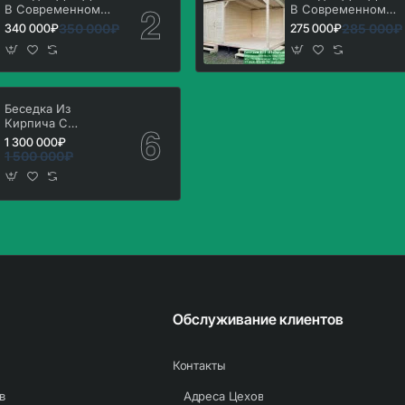
В Современном
В Современном
Стиле 'Лофт' 3х7
Стиле 'Лофт' 3х5,
350 000₽
285 000₽
340 000₽
275 000₽
3х6
Беседка Из
Кирпича С
Мангальной Зоной
1 300 000₽
Барбекю. Вариант
1 500 000₽
№ 2
Обслуживание клиентов
Контакты
в
Адреса Цехов