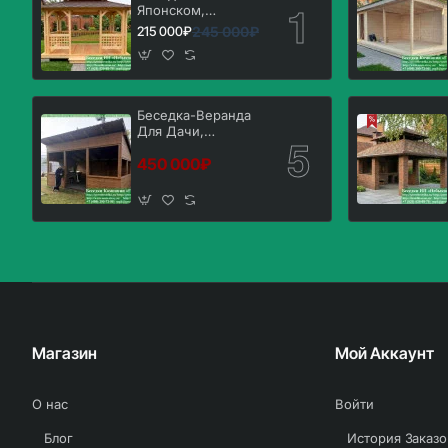
Японском,
Китайском Стиле
245 000₽
215 000₽
3х4. Вариант № 1
Беседка-Веранда
Для Дачи,
Загородного Дома
450 000₽
3х6
Магазин
Мой Аккаунт
О нас
Войти
Блог
История Заказо