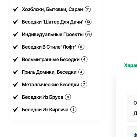
Хозблоки, Бытовки, Сараи
21
Беседки 'Шатер Для Дачи'
10
Индивидуальные Проекты
29
Беседки В Стиле 'Лофт'
9
Восьмигранные Беседки
4
Хара
Гриль Домики, Беседки
4
Металлические Беседки
7
Беседки Из Бруса
9
О
Беседки Из Кирпича
3
Д
Ф