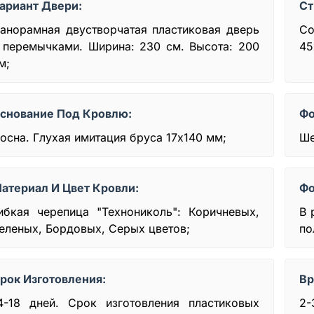
ариант Двери:
Ст
анорамная двустворчатая пластиковая дверь
Со
 перемычками. Ширина: 230 см. Высота: 200
45
м;
снование Под Кровлю:
Фо
осна. Глухая имитация бруса 17х140 мм;
Ше
атериал И Цвет Кровли:
Фо
ибкая черепица "Технониколь": Коричневых,
В 
еленых, Бордовых, Серых цветов;
по
рок Изготовления:
Вр
4-18 дней. Срок изготовления пластиковых
2-