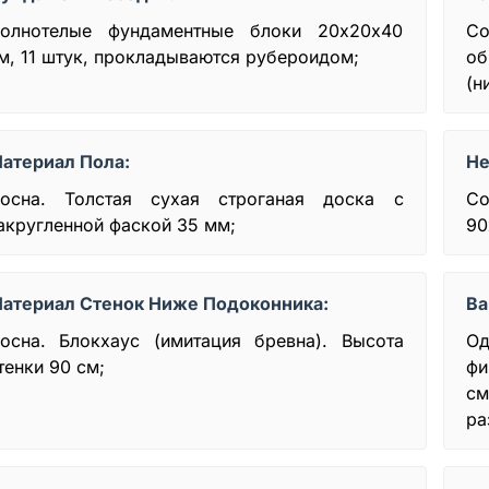
олнотелые фундаментные блоки 20х20x40
С
м, 11 штук, прокладываются рубероидом;
о
(н
атериал Пола:
Не
осна. Толстая сухая строганая доска с
Со
акругленной фаской 35 мм;
90
атериал Стенок Ниже Подоконника:
Ва
осна. Блокхаус (имитация бревна). Высота
Од
тенки 90 см;
фи
см
ра