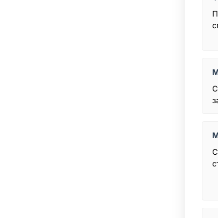
П
с
М
С
з
М
С
с