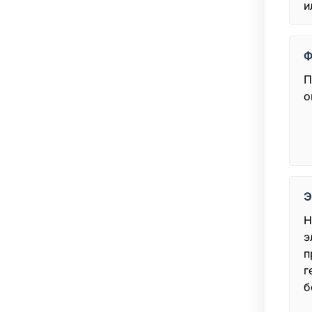
и
Ф
П
о
Э
Н
э
п
г
б