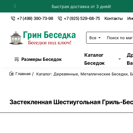
Установка в течение дня!
+7 (499) 390-73-98
+7 (925) 529-68-75
Контакты
Ин
Все
Поиск
по
магазину...
Каталог
Др
Размеры Беседок
Беседок
Ва
Каталог: Деревянные, Металлические Беседки, Б
home
Застекленная Шестиугольная Гриль-Бе