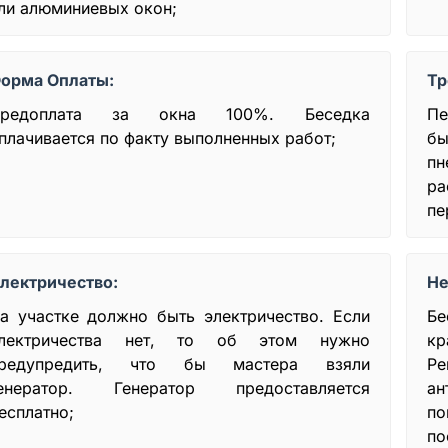
ли алюминиевых окон;
орма Оплаты:
Тр
редоплата за окна 100%. Беседка
Пе
плачивается по факту выполненных работ;
бы
пн
ра
пе
лектричество:
Не
а участке должно быть электричество. Если
Бе
лектричества нет, то об этом нужно
к
редупредить, что бы мастера взяли
Ре
енератор. Генератор предоставляется
ан
есплатно;
по
по