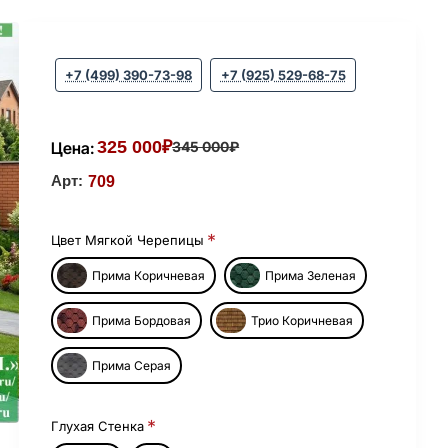
+7 (499) 390-73-98
+7 (925) 529-68-75
325 000₽
Цена:
345 000₽
Арт:
709
Цвет Мягкой Черепицы
Прима Коричневая
Прима Зеленая
Прима Бордовая
Трио Коричневая
Прима Серая
Глухая Стенка