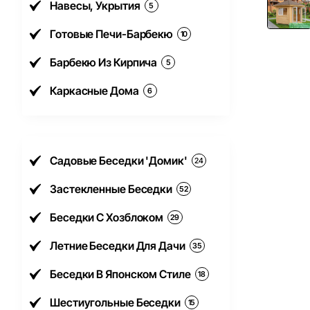
Навесы, Укрытия
5
Готовые Печи-Барбекю
10
Барбекю Из Кирпича
5
Каркасные Дома
6
Садовые Беседки 'Домик'
24
Застекленные Беседки
52
Беседки С Хозблоком
29
Летние Беседки Для Дачи
35
Беседки В Японском Стиле
18
Шестиугольные Беседки
15