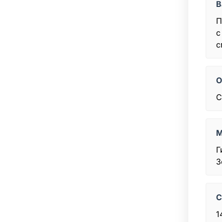
В
П
с
с
О
С
М
Г
З
С
1