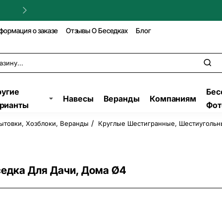
Гарантия на строительство!
формация о заказе
Отзывы О Беседках
Блог
угие
Бес
Навесы
Веранды
Компаниям
рианты
Фот
ытовки, Хозблоки, Веранды
Круглые Шестигранные, Шестиугольн
седка Для Дачи, Дома Ø4