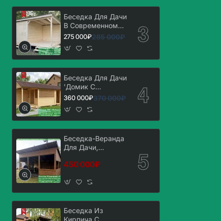
Беседка Для Дачи
В Современном
Стиле 'Лофт' 3х5,
285 000₽
275 000₽
3х6
Беседка Для Дачи
'Домик С
Хозблоком 3х7'.
370 000₽
360 000₽
Вариант № 1
Беседка-Веранда
Для Дачи,
Загородного Дома
450 000₽
3х6
Беседка Из
Кирпича С