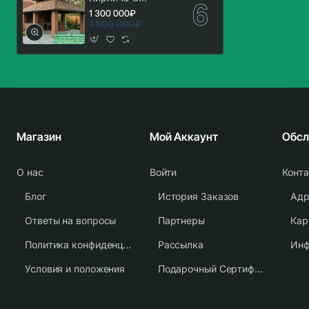
Мангальной Зоной
1 300 000₽
Барбекю. Вариант
1 500 000₽
№ 2
Магазин
Мой Аккаунт
О нас
Войти
Конт
Блог
История Заказов
Адр
Ответы на вопросы
Партнеры
Кар
Политика конфиденциальности
Рассылка
Условия и положения
Подарочный Сертификат