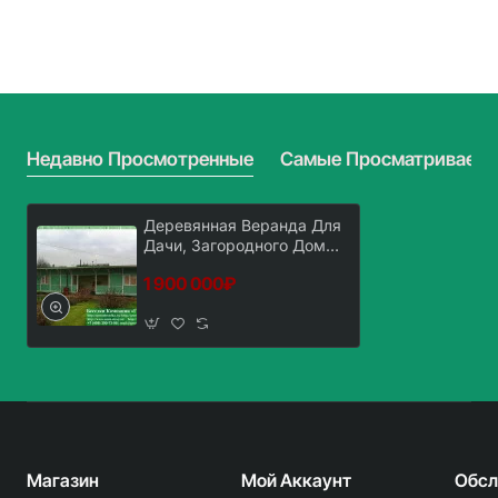
Детского
Для
Сада,
Дачи,
Детской
Загородного
Площадки
Дома
3х4.5
3х6
Недавно Просмотренные
Самые Просматриваем
Деревянная Веранда Для
Дачи, Загородного Дома
3х15
1 900 000₽
Магазин
Мой Аккаунт