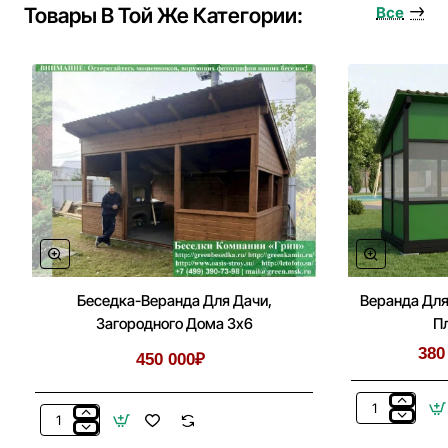
Беседки,
Товары В Той Же Категории:
Все
Летней
Кухни
Беседка-Веранда Для Дачи,
Веранда Для
Загородного Дома 3х6
П
380
450 000₽
Веранда
Беседка-
Для
Веранда