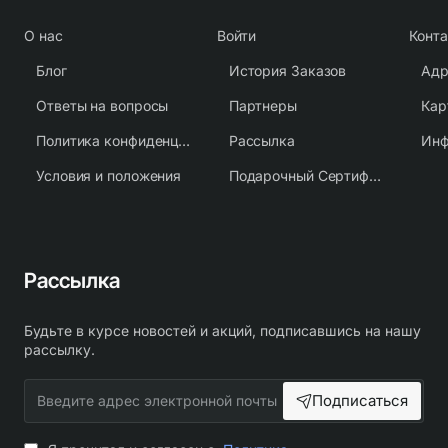
О нас
Войти
Конт
Блог
История Заказов
Адр
Ответы на вопросы
Партнеры
Кар
Политика конфиденциальности
Рассылка
Условия и положения
Подарочный Сертификат
Рассылка
Будьте в курсе новостей и акций, подписавшись на нашу
рассылку.
Введите
Подписаться
адрес
электронной
почты