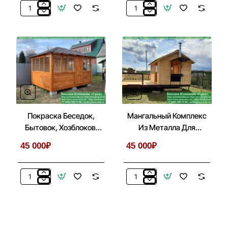
Деревянная
Металлический
Садовая
Навес
Мебель
Для
Для
Дачи,
Беседки,
Дома,
Летней
Автомобиля
Кухни
Покраска Беседок,
Мангальный Комплекс
Бытовок, Хозблоков,
Из Металла Для
Веранд
Беседки, Летней Кухни
45 000₽
45 000₽
Покраска
Мангальный
Беседок,
Комплекс
Бытовок,
Из
Хозблоков,
Металла
Веранд
Для