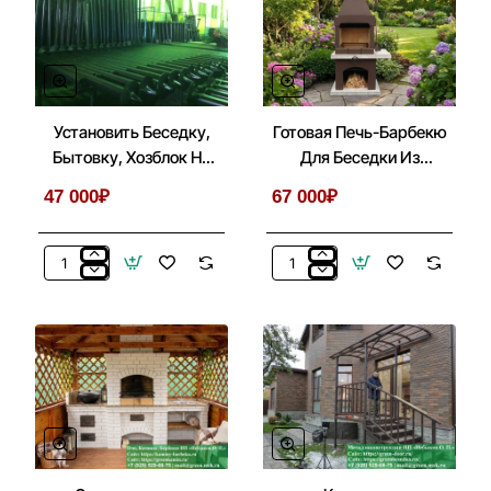
Установить Беседку,
Готовая Печь-Барбекю
Бытовку, Хозблок На
Для Беседки Из
Металлические Сваи
Кирпича, Бетона № 1
47 000₽
67 000₽
Установить
Готовая
Беседку,
Печь-
Бытовку,
Барбекю
Хозблок
Для
На
Беседки
Металлические
Из
Сваи
Кирпича,
Бетона
№
1