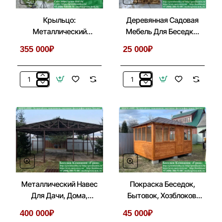
Крыльцо:
Деревянная Садовая
Металлический
Мебель Для Беседки,
Козырек С Лестницей
Летней Кухни
355 000₽
25 000₽
Перед Входом
Крыльцо:
Деревянная
Металлический
Садовая
Козырек
Мебель
С
Для
Лестницей
Беседки,
Перед
Летней
Входом
Кухни
Металлический Навес
Покраска Беседок,
Для Дачи, Дома,
Бытовок, Хозблоков,
Автомобиля
Веранд
400 000₽
45 000₽