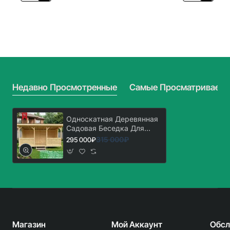
Для
Для
Дачи
Дачи
'Домик
'Домик
С
С
Хозблоком
Хозблоком
3х7'.
3х7'.
Вариант
Вариант
№
№
1
2
Недавно Просмотренные
Самые Просматриваем
Односкатная Деревянная
Садовая Беседка Для
Дачи 3х5
315 000₽
295 000₽
Магазин
Мой Аккаунт