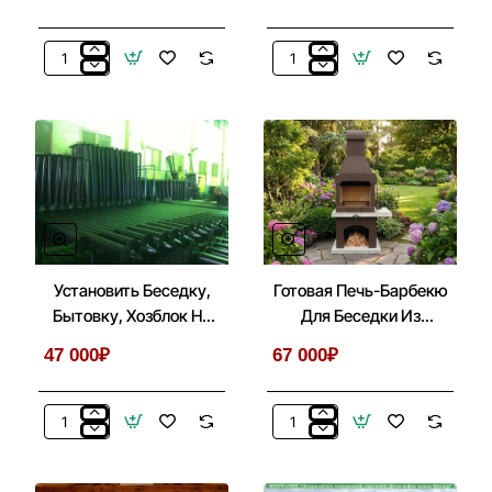
3х5
Глухая
Заменить
Имитация
Ондулин
По
На
Кровлю
Металлочерепицу
Для
В
Беседок,
Беседках
Бытовок,
3х5
Хозблоков
3х5
Установить Беседку,
Готовая Печь-Барбекю
Бытовку, Хозблок На
Для Беседки Из
Металлические Сваи
Кирпича, Бетона № 1
47 000₽
67 000₽
Установить
Готовая
Беседку,
Печь-
Бытовку,
Барбекю