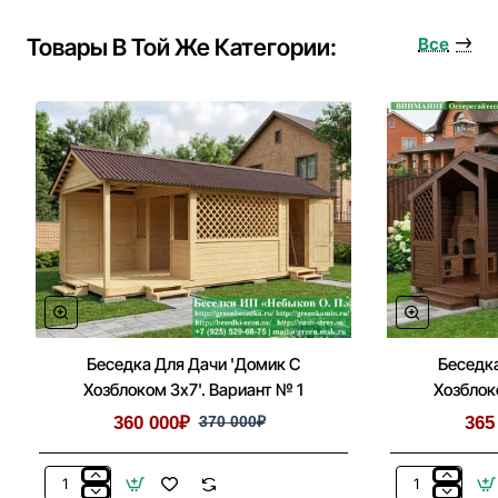
Для
Фундамент
Беседки,
Под
Товары В Той Же Категории:
Все
Летней
Беседку,
Кухни
Дом
Беседка Для Дачи 'Домик С
Беседка
Хозблоком 3х7'. Вариант № 1
Хозблок
360 000₽
370 000₽
365
Беседка
Беседка