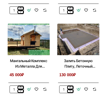
Металлический
Покраска
Навес
Беседок,
Для
Бытовок,
Дачи,
Хозблоков,
Дома,
Веранд
Автомобиля
Мангальный Комплекс
Залить Бетонную
Из Металла Для
Плиту, Леточный
Беседки, Летней Кухни
Фундамент Под
45 000₽
130 000₽
Беседку, Дом
Мангальный
Залить
Комплекс
Бетонную
Из
Плиту,
Металла
Леточный