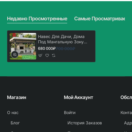
Барбекю.
Барбекю.
Вариант
Вариант
№
№
Недавно Просмотренные
Самые Просматриваем
1
2
Навес Для Дачи, Дома
Под Мангальную Зону
Барбекю № 1
700 000₽
680 000₽
Магазин
Мой Аккаунт
О нас
Войти
Конт
Блог
История Заказов
Адр