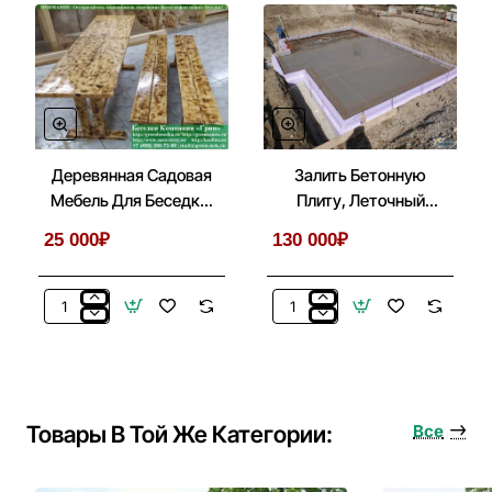
Деревянная Садовая
Залить Бетонную
Мебель Для Беседки,
Плиту, Леточный
Летней Кухни
Фундамент Под
25 000₽
130 000₽
Беседку, Дом
Деревянная
Залить
Садовая
Бетонную
Мебель
Плиту,
Для
Леточный
Беседки,
Фундамент
Летней
Под
Товары В Той Же Категории:
Все
Кухни
Беседку,
Дом