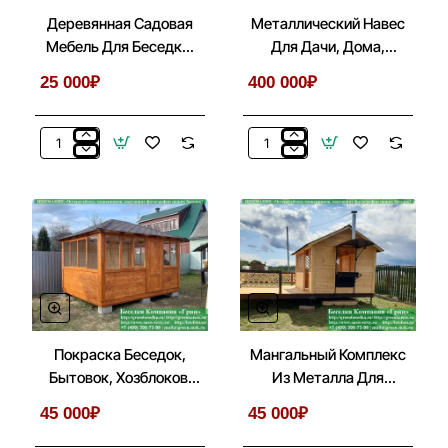
Деревянная Садовая
Металлический Навес
Мебель Для Беседки,
Для Дачи, Дома,
Летней Кухни
Автомобиля
25 000₽
400 000₽
Деревянная
Металлический
Садовая
Навес
Мебель
Для
Для
Дачи,
Беседки,
Дома,
Летней
Автомобиля
Кухни
Покраска Беседок,
Мангальный Комплекс
Бытовок, Хозблоков,
Из Металла Для
Веранд
Беседки, Летней Кухни
45 000₽
45 000₽