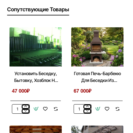
Сопутствующие Товары
Установить Беседку,
Готовая Печь-Барбекю
Бытовку, Хозблок На
Для Беседки Из
Металлические Сваи
Кирпича, Бетона № 1
47 000₽
67 000₽
Установить
Готовая
Беседку,
Печь-
Бытовку,
Барбекю
Хозблок
Для