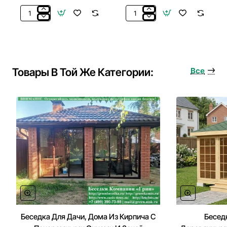
Покраска
Мангальный
Беседок,
Комплекс
Бытовок,
Из
Хозблоков,
Металла
Веранд
Для
Беседки,
Товары В Той Же Категории:
Все
Летней
Кухни
Беседка Для Дачи, Дома Из Кирпича С
Бесед