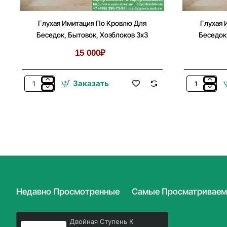
Глухая Имитация По Кровлю Для
Глухая 
Беседок, Бытовок, Хозблоков 3х3
Беседок
15 000₽
Заказать
Глухая
Глухая
Имитация
Имитация
По
По
Кровлю
Кровлю
Для
Для
Беседок,
Беседок,
Бытовок,
Бытовок,
Хозблоков
Хозблоков
3х3
3х4
Недавно Просмотренные
Самые Просматривае
Двойная Ступень К