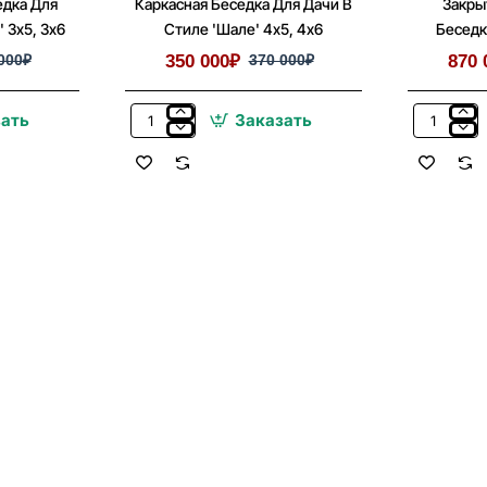
едка Для
Каркасная Беседка Для Дачи В
Закры
 3х5, 3х6
Стиле 'Шале' 4х5, 4х6
Беседк
000₽
350 000₽
370 000₽
870 
зать
Заказать
Каркасная
Закрытая
Беседка
Застеклен
Для
Беседка
Дачи
С
В
Пластико
Стиле
Окнами
'Шале'
6х6
4х5,
4х6