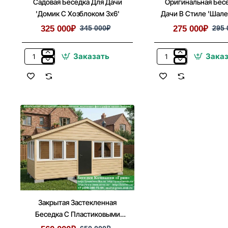
Садовая Беседка Для Дачи
Оригинальная Бес
'Домик С Хозблоком 3х6'
Дачи В Стиле 'Шале'
325 000₽
345 000₽
275 000₽
295 
Заказать
Зака
Садовая
Оригинальная
Беседка
Беседка
Для
Для
Дачи
Дачи
'Домик
В
С
Стиле
Хозблоком
'Шале'
3х6'
3х5,
3х6
Закрытая Застекленная
Беседка С Пластиковыми
Окнами 3х6