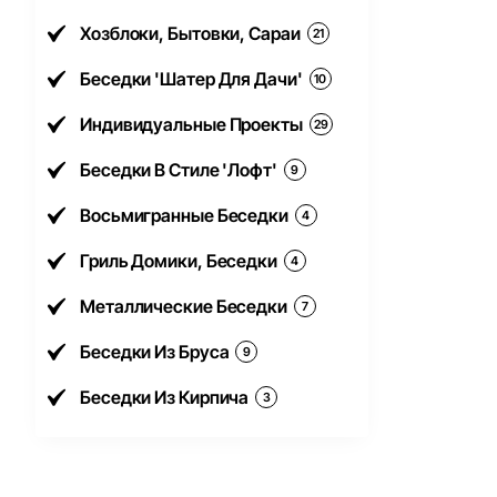
Хозблоки, Бытовки, Сараи
21
Беседки 'Шатер Для Дачи'
10
Индивидуальные Проекты
29
Беседки В Стиле 'Лофт'
9
Восьмигранные Беседки
4
Гриль Домики, Беседки
4
Металлические Беседки
7
Беседки Из Бруса
9
Беседки Из Кирпича
3