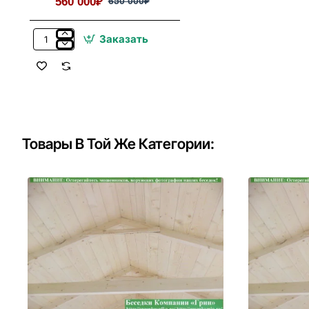
560 000₽
650 000₽
Заказать
Закрытая
Застекленная
Беседка
С
Пластиковыми
Окнами
3х6
Товары В Той Же Категории: