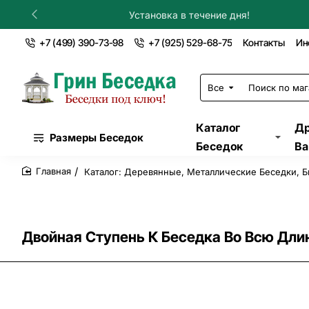
Установка в течение дня!
+7 (499) 390-73-98
+7 (925) 529-68-75
Контакты
Ин
Все
Поиск
по
магазину...
Каталог
Др
Размеры Беседок
Беседок
Ва
Каталог: Деревянные, Металлические Беседки, Б
home
Двойная Ступень К Беседка Во Всю Дли