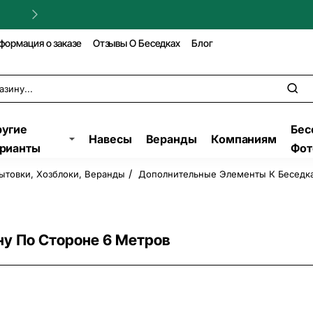
Гарантия на строительство!
формация о заказе
Отзывы О Беседках
Блог
угие
Бес
Навесы
Веранды
Компаниям
рианты
Фот
ытовки, Хозблоки, Веранды
Дополнительные Элементы К Беседка
ну По Стороне 6 Метров