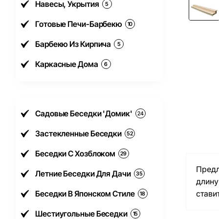
Навесы, Укрытия
5
Готовые Печи-Барбекю
10
Барбекю Из Кирпича
5
Каркасные Дома
6
Садовые Беседки 'Домик'
24
Застекленные Беседки
52
Беседки С Хозблоком
29
Предл
Летние Беседки Для Дачи
35
длину
Беседки В Японском Стиле
стави
18
Шестиугольные Беседки
15