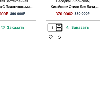
тая Застекленная
Беседка В Японском,
а С Пластиковыми
Китайском Стиле Для Дачи,
Окнами 6х6
Дома 3х6
000₽
890 000₽
370 000₽
380 000₽
Заказать
Заказать
Беседка
ная
В
Японском,
Китайском
выми
Стиле
Для
Дачи,
Дома
3х6