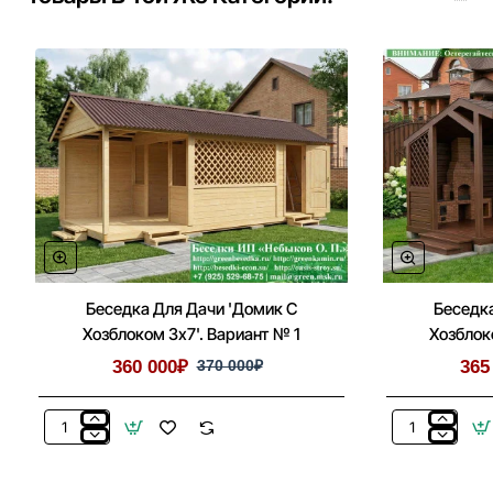
Летней
Кухни
Беседка Для Дачи 'Домик С
Беседка
Хозблоком 3х7'. Вариант № 1
Хозблок
360 000₽
370 000₽
365
Беседка
Беседка
Для
Для
Дачи
Дачи