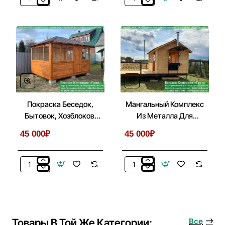
Деревянная
Металлический
Садовая
Навес
Мебель
Для
Для
Дачи,
Беседки,
Дома,
Летней
Автомобиля
Кухни
Покраска Беседок,
Мангальный Комплекс
Бытовок, Хозблоков,
Из Металла Для
Веранд
Беседки, Летней Кухни
45 000₽
45 000₽
Покраска
Мангальный
Беседок,
Комплекс
Бытовок,
Из
Хозблоков,
Металла
Веранд
Для
Беседки,
Товары В Той Же Категории:
Все