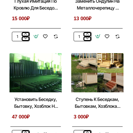
Глухая Имитация По
Заменить Ондулин На
Кровлю Для Беседок,
Металлочерепицу В
Бытовок, Хозблоков
Беседках 3х3
15 000₽
13 000₽
3х3
Глухая
Заменить
Имитация
Ондулин
По
На
Кровлю
Металлочерепицу
Для
В
Беседок,
Беседках
Бытовок,
3х3
Хозблоков
3х3
Установить Беседку,
Ступень К Беседкам,
Бытовку, Хозблок На
Бытовкам, Хозблокам
Металлические Сваи
На Сваях
47 000₽
3 000₽