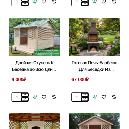
Установить
Ступень
Беседку,
К
Бытовку,
Беседкам,
Хозблок
Бытовкам,
На
Хозблокам
Металлические
На
Сваи
Сваях
Двойная Ступень К
Готовая Печь-Барбекю
Беседка Во Всю Длину
Для Беседки Из
По Стороне 3 Метра
Кирпича, Бетона № 1
9 000₽
67 000₽
Двойная
Готовая
Ступень
Печь-
К
Барбекю
Беседка
Для
Во
Беседки
Всю
Из