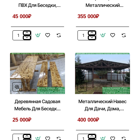
ПВХ Для Беседки,
Металлический
Веранды, Летней
Козырек С Лестницей
45 000₽
355 000₽
Кухни
Перед Входом
Мягкие
Крыльцо:
Гибкие
Металлический
Окна
Козырек
ПВХ
С
Для
Лестницей
Беседки,
Перед
Веранды,
Входом
Летней
Кухни
Деревянная Садовая
Металлический Навес
Мебель Для Беседки,
Для Дачи, Дома,
Летней Кухни
Автомобиля
25 000₽
400 000₽