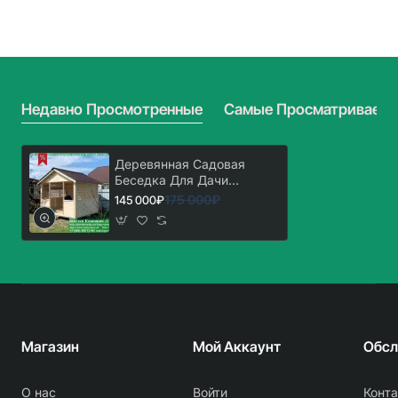
'Домик
'Домик
С
С
Хозблоком
Хозблоком
3х7'.
3х7'.
Вариант
Вариант
№
№
1
2
Недавно Просмотренные
Самые Просматриваем
Деревянная Садовая
Беседка Для Дачи
'Домик 3х3'
175 000₽
145 000₽
Магазин
Мой Аккаунт
О нас
Войти
Конт