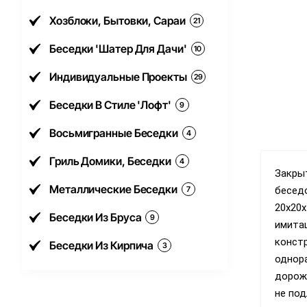
Хозблоки, Бытовки, Сараи
21
Беседки 'Шатер Для Дачи'
10
Индивидуальные Проекты
29
Беседки В Стиле 'Лофт'
9
Восьмигранные Беседки
4
Гриль Домики, Беседки
4
Закрыт
Металлические Беседки
7
бесед
20х20
Беседки Из Бруса
9
имита
конст
Беседки Из Кирпича
3
однор
дороже
не по