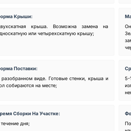
орма Крыши:
Ма
вухскатная крыша. Возможна замена на
О
дноскатную или четырехскатную крышу;
Зе
за
че
орма Поставки:
Ср
 разобранном виде. Готовые стенки, крыша и
5-
ол собираются на месте;
из
не
ремя Сборки На Участке:
Фо
 течение дня;
По
на