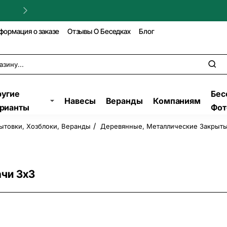
Гарантия на строительство!
формация о заказе
Отзывы О Беседках
Блог
угие
Бес
Навесы
Веранды
Компаниям
рианты
Фот
ытовки, Хозблоки, Веранды
Деревянные, Металлические Закрыты
чи 3х3