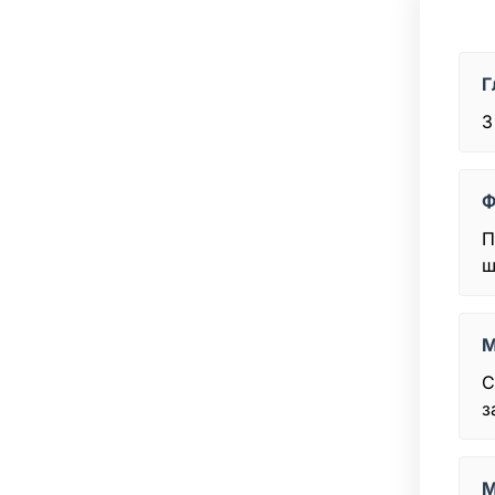
Г
3
Ф
П
ш
М
С
з
М