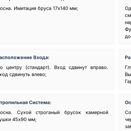
осна. Имитация бруса 17х140 мм;
Од
см
н
Ф
до
асположение Входа:
Ра
о центру (стандарт). Вход сдвинут вправо.
Гл
ход сдвинуть влево;
Вы
Га
тропильная Система:
Ос
осна. Сухой строганый брусок камерной
Со
ушки 45x90 мм;
че
за