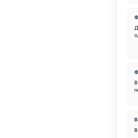
Ф
Д
о
Ф
В
п
В
В