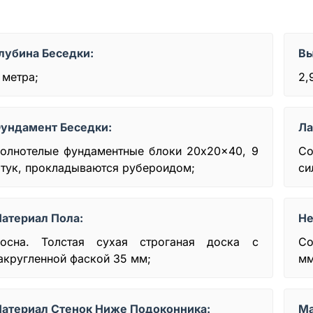
лубина Беседки:
Вы
 метра;
2,
ундамент Беседки:
Ла
олнотелые фундаментные блоки 20x20x40, 9
Со
тук, прокладываются рубероидом;
си
атериал Пола:
Не
осна. Толстая сухая строганая доска с
Со
акругленной фаской 35 мм;
мм
атериал Стенок Ниже Подоконника:
Ма