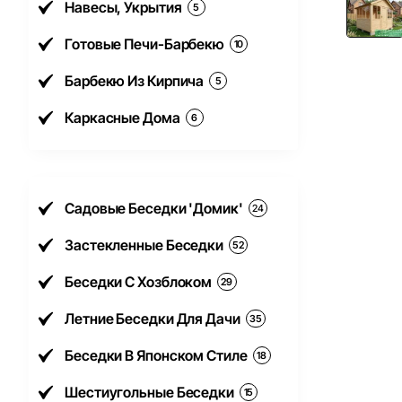
Навесы, Укрытия
5
Готовые Печи-Барбекю
10
Барбекю Из Кирпича
5
Каркасные Дома
6
Садовые Беседки 'Домик'
24
Застекленные Беседки
52
Беседки С Хозблоком
29
Летние Беседки Для Дачи
35
Беседки В Японском Стиле
18
Шестиугольные Беседки
15