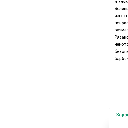
и замк
Зелен
изгот
покра
разме
Рязан
некот
безоп
барбек
Хара