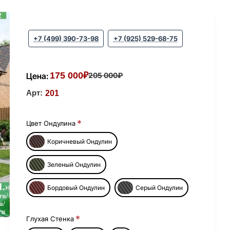
+7 (499) 390-73-98
+7 (925) 529-68-75
175 000₽
Цена:
205 000₽
Арт:
201
Цвет Ондулина
Коричневый Ондулин
Зеленый Ондулин
Бордовый Ондулин
Серый Ондулин
Глухая Стенка