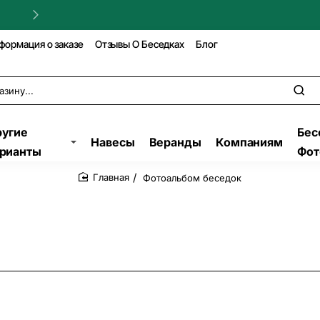
Гарантия на строительство!
формация о заказе
Отзывы О Беседках
Блог
угие
Бес
Навесы
Веранды
Компаниям
рианты
Фот
Фотоальбом беседок
home