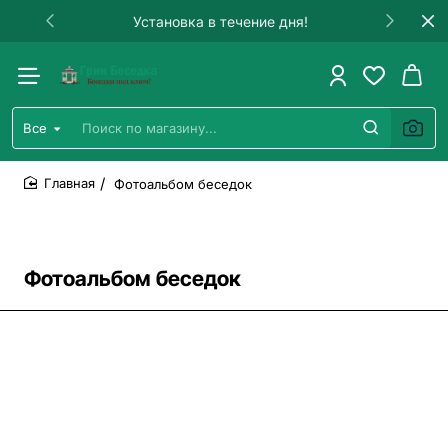
Гарантия на строительство!
Все
Поиск
по
магазину...
Фотоальбом беседок
home
Фотоальбом беседок
Все фото