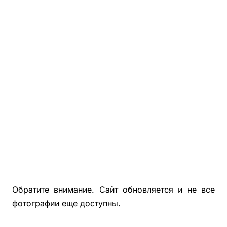
Фотографии Деревянной Беседки С Хозблоком 3х7
Фотографии Деревянной Беседки С Хозблоком 5х6
Деревянные Бытовки, Хозблоки Для Дачи
Беседки, Бытовки, Хозблоки Из Блокхауса
Фотографии Покрашенных Беседок, Бытовок, Хозблок
Фотографии Застекленных Беседок 4х4, 4х5, 4х6
Обратите внимание. Сайт обновляется и не все
фотографии еще доступны.