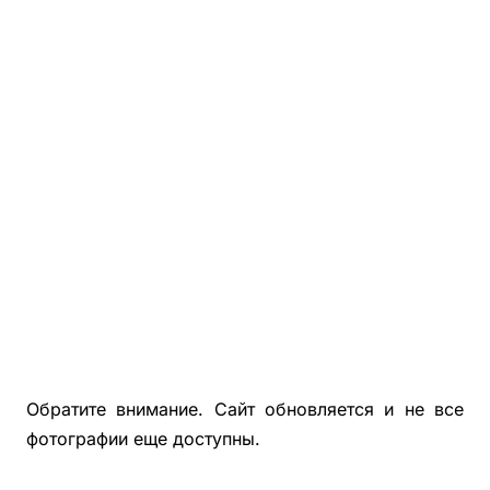
Фотографии Деревянной Беседки С Хозблоком 3х7
Фотографии Деревянной Беседки С Хозблоком 5х6
Деревянные Бытовки, Хозблоки Для Дачи
Беседки, Бытовки, Хозблоки Из Блокхауса
Фотографии Покрашенных Беседок, Бытовок, Хозблок
Фотографии Застекленных Беседок 4х4, 4х5, 4х6
Обратите внимание. Сайт обновляется и не все
фотографии еще доступны.