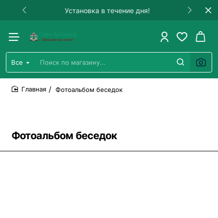
Гарантия на строительство!
Все
Поиск
по
магазину...
Фотоальбом беседок
home
Фотоальбом беседок
Все фото