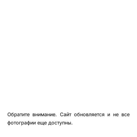
Фотографии Деревянной Беседки С Хозблоком 3х7
Фотографии Деревянной Беседки С Хозблоком 5х6
Деревянные Бытовки, Хозблоки Для Дачи
Беседки, Бытовки, Хозблоки Из Блокхауса
Фотографии Покрашенных Беседок, Бытовок, Хозблок
Фотографии Застекленных Беседок 4х4, 4х5, 4х6
Обратите внимание. Сайт обновляется и не все
фотографии еще доступны.