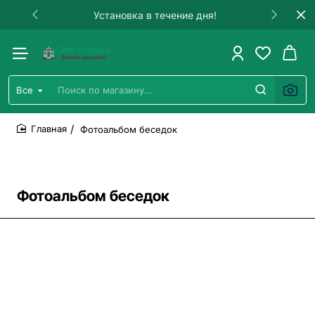
Гарантия на строительство!
Все
Поиск
по
магазину...
Фотоальбом беседок
home
Фотоальбом беседок
Все фото