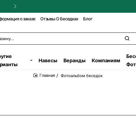
Гарантия на строительство!
формация о заказе
Отзывы О Беседках
Блог
угие
Бес
Навесы
Веранды
Компаниям
рианты
Фот
Фотоальбом беседок
home