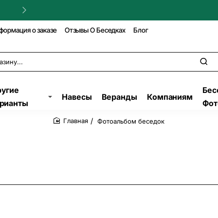
формация о заказе
Отзывы О Беседках
Блог
угие
Бес
Навесы
Веранды
Компаниям
рианты
Фот
Фотоальбом беседок
home