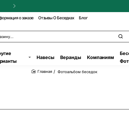
Гарантия на строительство!
формация о заказе
Отзывы О Беседках
Блог
угие
Бес
Навесы
Веранды
Компаниям
рианты
Фот
Фотоальбом беседок
home