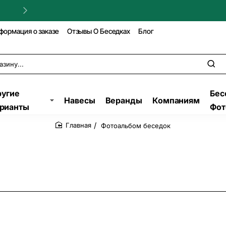
Гарантия на строительство!
формация о заказе
Отзывы О Беседках
Блог
угие
Бес
Навесы
Веранды
Компаниям
рианты
Фот
Фотоальбом беседок
home