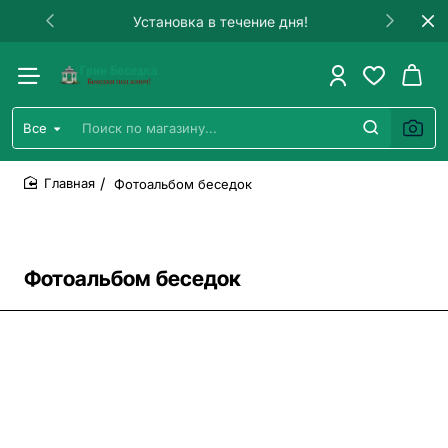
Гарантия на строительство!
Все
Поиск
по
магазину...
Фотоальбом беседок
home
Фотоальбом беседок
Все фото