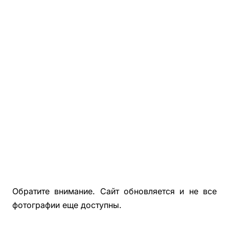
Фотографии Деревянной Беседки С Хозблоком 3х7
Фотографии Деревянной Беседки С Хозблоком 5х6
Деревянные Бытовки, Хозблоки Для Дачи
Беседки, Бытовки, Хозблоки Из Блокхауса
Фотографии Покрашенных Беседок, Бытовок, Хозблок
Фотографии Застекленных Беседок 4х4, 4х5, 4х6
Обратите внимание. Сайт обновляется и не все
фотографии еще доступны.