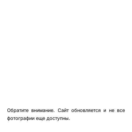
Фотографии Деревянной Беседки С Хозблоком 3х7
Фотографии Деревянной Беседки С Хозблоком 5х6
Деревянные Бытовки, Хозблоки Для Дачи
Беседки, Бытовки, Хозблоки Из Блокхауса
Фотографии Покрашенных Беседок, Бытовок, Хозблок
Фотографии Застекленных Беседок 4х4, 4х5, 4х6
Обратите внимание. Сайт обновляется и не все
фотографии еще доступны.