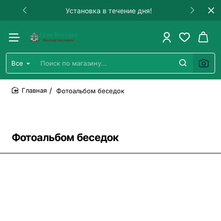
Гарантия на строительство!
Все
Поиск
по
магазину...
Фотоальбом беседок
home
Фотоальбом беседок
Все фото