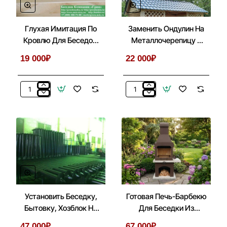
Глухая Имитация По
Заменить Ондулин На
Кровлю Для Беседок,
Металлочерепицу В
Бытовок, Хозблоков
Беседках 3х5
19 000₽
22 000₽
3х5
Глухая
Заменить
Имитация
Ондулин
По
На
Кровлю
Металлочерепицу
Для
В
Беседок,
Беседках
Бытовок,
3х5
Хозблоков
3х5
Установить Беседку,
Готовая Печь-Барбекю
Бытовку, Хозблок На
Для Беседки Из
Металлические Сваи
Кирпича, Бетона № 1
47 000₽
67 000₽