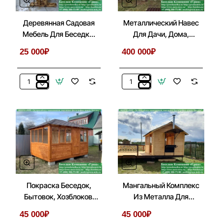
Деревянная Садовая
Металлический Навес
Мебель Для Беседки,
Для Дачи, Дома,
Летней Кухни
Автомобиля
25 000₽
400 000₽
Деревянная
Металлический
Садовая
Навес
Мебель
Для
Для
Дачи,
Беседки,
Дома,
Летней
Автомобиля
Кухни
Покраска Беседок,
Мангальный Комплекс
Бытовок, Хозблоков,
Из Металла Для
Веранд
Беседки, Летней Кухни
45 000₽
45 000₽