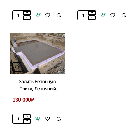
Покраска
Мангальный
Беседок,
Комплекс
Бытовок,
Из
Хозблоков,
Металла
Веранд
Для
Беседки,
Летней
Кухни
Залить Бетонную
Плиту, Леточный
Фундамент Под
130 000₽
Беседку, Дом
Залить
Бетонную
Плиту,
Леточный