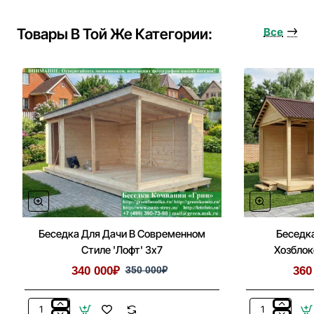
Фундамент
Под
Товары В Той Же Категории:
Все
Беседку,
Дом
Беседка Для Дачи В Современном
Беседка
Стиле 'Лофт' 3х7
Хозблок
340 000₽
350 000₽
360