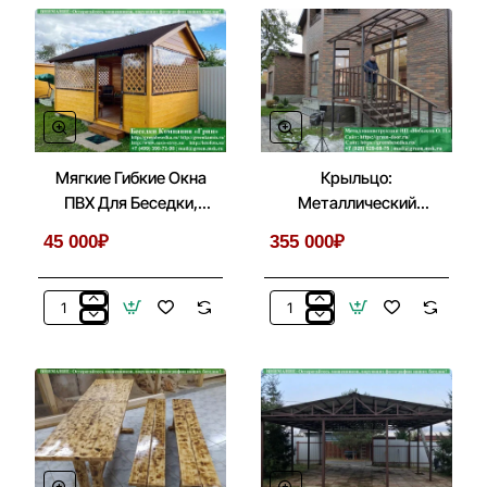
В
Из
Беседках
Кирпича
Бытовках,
В
Хозблоках
Беседке,
Летней
Кухни
Мягкие Гибкие Окна
Крыльцо:
ПВХ Для Беседки,
Металлический
Веранды, Летней
Козырек С Лестницей
45 000₽
355 000₽
Кухни
Перед Входом
Мягкие
Крыльцо:
Гибкие
Металлический
Окна
Козырек
ПВХ
С
Для
Лестницей
Беседки,
Перед
Веранды,
Входом
Летней
Кухни